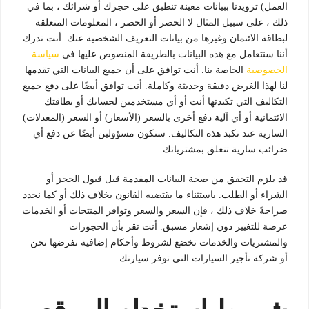
العمل) تزويدنا ببيانات معينة تنطبق على حجزك أو شرائك ، بما في
ذلك ، على سبيل المثال لا الحصر أو الحصر ، المعلومات المتعلقة
لبطاقة الائتمان وغيرها من بيانات التعريف الشخصية عنك. أنت تدرك
أننا سنتعامل مع هذه البيانات بالطريقة المنصوص عليها في
سياسة
الخصوصية
الخاصة بنا. أنت توافق على أن جميع البيانات التي تقدمها
لنا لهذا الغرض دقيقة وحديثة وكاملة. أنت توافق أيضًا على دفع جميع
التكاليف التي تكبدتها أنت أو أي مستخدمين لحسابك أو بطاقتك
الائتمانية أو أي آلية دفع أخرى بالسعر (الأسعار) أو السعر (المعدلات)
السارية عند تكبد هذه التكاليف. سنكون مسؤولين أيضًا عن دفع أي
ضرائب سارية تتعلق بمشترياتك.
قد يلزم التحقق من صحة البيانات المقدمة قبل قبول الحجز أو
الشراء أو الطلب. باستثناء ما يقتضيه القانون بخلاف ذلك أو كما نحدد
صراحةً خلاف ذلك ، فإن السعر والسعر وتوافر المنتجات أو الخدمات
عرضة للتغيير دون إشعار مسبق. أنت تقر بأن الحجوزات
والمشتريات والخدمات تخضع لشروط وأحكام إضافية نفرضها نحن
أو شركة تأجير السيارات التي توفر سيارتك.