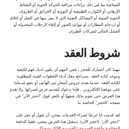
الصناعية بما في ذلك نزاعات مراقبة الحركة الجوية أو النشاط
الإرهابي أو الكوارث الطبيعية أو النووية أو الحرائق أو الظروف
الجوية السيئة أو المشاكل التقنية التي لا مفر منها في النقل أو إغلاق
أو ازدحام المطارات أو موانئ العبور أو إلغاء الرحلات المجدولة أو
الفشل المالي لشركات الطيران
شروط العقد
مهما كان اختيارك للحجز ، فمن المهم أن يكون لديك فهم لكيفية
وموعد كتابة العقد. سنراجع معك أدناه الخطوات الفنية المطلوبة
لكتابة العقد. عندما نقدم عروض أسعار عبر الهاتف أو نضع خدماتنا
على موقعنا الإلكتروني ، فإننا ندعوك لتقديم عرض لشرائها. ولا تقدم
هذا العرض حتى تقوم بذلك شفهيًا أو بالنقر فوق “احجز الآن” في
صفحة “الحجز” الخاصة بنا.
لقد قدمت لنا عرضًا لشراء الخدمات بمجرد أن تقول أو تنقر على
“احجز الآن” (احجز الآن). سنقبل هذا العرض بمجرد تلقينا الدفعة
المطلوبة وإتاحة القسيمة / القسيمة الإلكترونية لك.