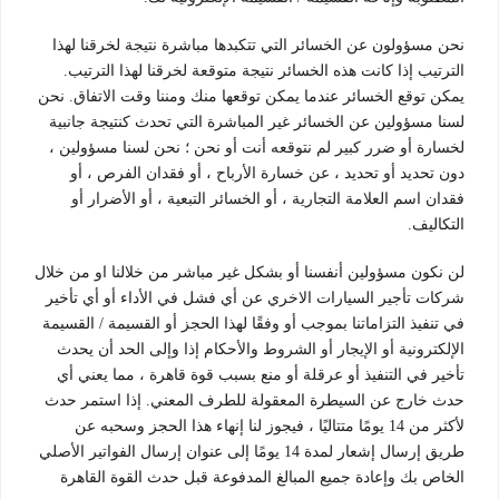
نحن مسؤولون عن الخسائر التي تتكبدها مباشرة نتيجة لخرقنا لهذا
الترتيب إذا كانت هذه الخسائر نتيجة متوقعة لخرقنا لهذا الترتيب.
يمكن توقع الخسائر عندما يمكن توقعها منك ومننا وقت الاتفاق. نحن
لسنا مسؤولين عن الخسائر غير المباشرة التي تحدث كنتيجة جانبية
لخسارة أو ضرر كبير لم نتوقعه أنت أو نحن ؛ نحن لسنا مسؤولين ،
دون تحديد أو تحديد ، عن خسارة الأرباح ، أو فقدان الفرص ، أو
فقدان اسم العلامة التجارية ، أو الخسائر التبعية ، أو الأضرار أو
التكاليف.
لن نكون مسؤولين أنفسنا أو بشكل غير مباشر من خلالنا او من خلال
شركات تأجير السيارات الاخري عن أي فشل في الأداء أو أي تأخير
في تنفيذ التزاماتنا بموجب أو وفقًا لهذا الحجز أو القسيمة / القسيمة
الإلكترونية أو الإيجار أو الشروط والأحكام إذا وإلى الحد أن يحدث
تأخير في التنفيذ أو عرقلة أو منع بسبب قوة قاهرة ، مما يعني أي
حدث خارج عن السيطرة المعقولة للطرف المعني. إذا استمر حدث
لأكثر من 14 يومًا متتاليًا ، فيجوز لنا إنهاء هذا الحجز وسحبه عن
طريق إرسال إشعار لمدة 14 يومًا إلى عنوان إرسال الفواتير الأصلي
الخاص بك وإعادة جميع المبالغ المدفوعة قبل حدث القوة القاهرة