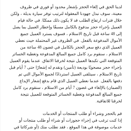
لدينا الحق في إلغاء الحجز بإشعار محدود أو فوري في ظروف
معينة، سوف نبذل جهودنا المعقولة لترتيب توفر سيارة بديلة ، ولكن
خلال فترات ارتفاع الطلب قد لا يكون ذلك ممكنًا. في حالة قيام
العميل بإجراء حجز مدفوع بالكامل مسبقًا وإخطار العميل بما يصل
إلى 48 ساعة قبل تاريخ الاستلام ، فسوف يسترد العميل جميع
الأموال المدفوعة بالفعل. في الظروف غير المحتملة حيث نعطي
العميل الذي دفع سعر الحجز بالكامل في غضون 48 ساعة من
الاستلام ، سنقوم برد كامل جميع المبالغ المدفوعة وتغطية الخسائر
المتوقعة التي تكبدها العميل نتيجة لخرقنا الاتفاق. عندما يقوم العميل
بإجراء حجز مصحوبًا بوديعة (تأمين) ونقدم له إشعارًا حتى 7 أيام قبل
تاريخ الاستلام ، سيتلقى العميل استردادًا لجميع الأموال التي تم
دفعها بالفعل. عندما نعطي العميل الذي قام بدفع إشعار الإيداع
(الضمان) بالإلغاء في غضون 7 أيام من الاستلام ، سنقوم برد كامل
جميع المبالغ المدفوعة وتغطية الخسائر المتوقعة للعميل نتيجة
لخرقنا للاتفاقية.
قم بالحجز وشراء أو طلب المنتجات أو الخدمات
إذا كنت ترغب في إجراء حجوزات أو شراء أو طلب منتجات أو
خدمات موصوفة في هذا الموقع ، فقد نطلب منك (أو شركائنا في