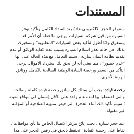
المستندات
ستتوفر الحجز الالكتروني عادةً بعد السداد الكامل وتأكيد توفر
السيارة من قبل شركة السيارات. يرجى ملاحظة أن الأمر قد
يستغرق وقتًا أطول لتأكيد بعض السيارات “المطلوبة” وسنخبرك
بذلك. في حالة تعذر استلام السيارة بسبب عدم كفاية الوثائق أو عدم
تقديم بطاقة ائتمان سارية ، سيتم التعامل مع هذه الحالة على أنها
“عدم حضور” ، مما يعني أنه لن يحق لك استرداد الأموال. يرجى
التأكد من السفر ورخصة القيادة الوطنية الصالحة بالكامل ووثائق
الهوية الأخرى.
رخصة قيادة
: يجب أن يمتلك كل سائق رخصة قيادة كاملة وصالحة
والتي احتفظوا بها لمدة عام واحد على الأقل (سنتان في مواقع معينة
؛ سيتم تأكيد ذلك أثناء الحجز). التراخيص منتهية الصلاحية أو المؤقتة
غير مقبولة.
عند حجز سيارة ، يجب إبلاغ مركز الاتصال الخاص بنا بأي موافقات /
نقاط على رخصة القيادة ؛ نحتفظ بالحق في رفض الحجز على هذا