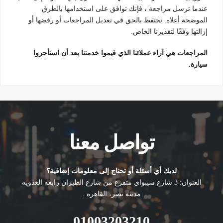
عندما ترسل مراجعة ، فإنك توافق على استخدامها بالطرق
الموضحة أعلاه. نحتفظ بالحق في تعديل المراجعات أو رفضها أو
إزالتها وفقًا لتقديرنا الخاص.
المراجعات هي آراء عملائنا الذي قيموا خدمتنا بعد أن استأجروا
سيارة.
تواصل معنا
لديك أي أسئلة أو تحتاج إلى معلومات إضافية؟
العنوان: 3 شارع سيبواي متفرع من شارع الطيران رابعه العدويه
مدينه نصر، القاهره .
01003203210