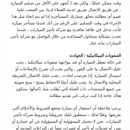
وقت ممكن عمليًا ، ولكن بعد 2 أشهر على الأقل من تسليم السيارة
، عن طريق الاتصال بفريق خدمة العملاء لدينا. من الصعب علينا
تقييم أي مطالبة تتعلق بسيارتك المستأجرة إذا لم يتم اتخاذ مثل هذا
الإجراء في وقت التسليم. على الرغم من أنك عندما تستأجر سيارة
فأنت تدخل في علاقة تعاقدية مع شركة تأجير السيارات ، عندما
تحدث مشكلة سنحاول المساعدة من خلال التواصل مع شركة تأجير
السيارات نيابة عنك.
الصعوبات الميكانيكية / الحوادث
في حالة تعطل السيارة أو عند مواجهة صعوبات ميكانيكية ، يجب
عليك الاتصال بنا على الفور ، والتي يجب أن تصرح بالإصلاحات أو
استبدال السيارة. إذا تعرضت لحادث ، يجب عليك الاتصال بالشرطة
المحلية والاتصال بنا. يجب عليك أيضًا الاحتفاظ بنسخ / نسخ ضوئية
من جميع المستندات ذات الصلة التي يُطلب منك إكمالها. ستكون
هناك حاجة إذا كنت ترغب في تقديم مطالبة.
يرجى ملاحظة أن استئجار أي سيارة يخضع للشروط والأحكام التي
نفرضها. وفقًا لذلك ، ستنطبق عليك شروطنا وشروط شركة تأجير
السيارات. نحن لا نتحمل المسؤولية أو المسؤولية عن أي خسارة أو
ضرر أو تعديلات أو تأخير أو تغييرات تنشأ عن النزاعات المدنية أو