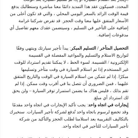
المحدد، فسيكون عقد هذا التمديد دائمًا معنا مباشرة وسنطالبك بدفع
قيمة الوقت الزائد بالسعر اليومي المحلي ، والتي قد تكون أعلى من
الأسعار المتفق عليها معنا وقت الحجز. قد تفرض شركتنا غرامة
إضافية على التأخير في التسليم ، وسيتضمن عقدك معهم تفاصيل أي
مدفوعات إضافية.
التحصيل المتأخر / التسليم المبكر
: يبدأ تأجير سيارتك وينتهي وفقًا
لتواريخ الاستلام والتسليم والمواعيد المفصلة في القسيمة
الإلكترونية / القسيمة. لسوء الحظ ، لا يمكننا تقديم استرداد للوقت
غير المستخدم إذا تم استلام السيارة في وقت متأخر وتسليمها
مبكرًا. إذا لم تتمكن من استلام السيارة في الوقت والتاريخ المتفق
عليهما ، فمن الضروري أن تتصل بنا في أقرب وقت ممكن. إذا لم
تقم بذلك ، فليس هناك ما يضمن استمرار توفر السيارة – ولن يحق
لك استرداد أي مبلغ.
إيجارات في اتجاه واحد
: يجب تأكيد الإيجارات في اتجاه واحد مقدمًا
وقد تخضع لرسوم باتجاه واحد تُدفع لشركة تأجير السيارات. سنخبرك
بالتكاليف التقريبية بعد استلامنا لطلب الحجز والتأكيد من شركة
تأجير السيارات للتأجير في اتجاه واحد.