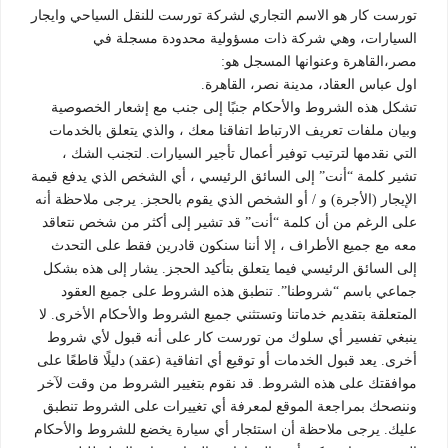
تورست كار هو الاسم التجاري لشركة تورست للنقل السياحي وايجار
السيارات، وهي شركة ذات مسؤولية محدودة مسجلة في
مصر،القاهرة وعنوانها المسجل هو:
اول عباس العقاد، مدينة نصر، القاهرة.
تشكل هذه الشروط والأحكام جنبًا إلى جنب مع إشعار الخصوصية
وبيان ملفات تعريف الارتباط اتفاقنا معك ، والذي يتعلق بالخدمات
التي نقدمها لترتيب توفير أعمال تأجير السيارات. لتجنب الشك ،
تشير كلمة “أنت” إلى السائق الرئيسي ، أي الشخص الذي يدفع قيمة
الإيجار (الأجرة) و / أو الشخص الذي يقوم بالحجز. يرجى ملاحظة أنه
على الرغم من أن كلمة “أنت” قد تشير إلى أكثر من شخص نتعاقد
معه مع جميع الأطراف ، إلا أننا سنكون قادرين فقط على التحدث
إلى السائق الرئيسي فيما يتعلق بتأكيد الحجز. يشار إلى هذه بشكل
جماعي باسم “شروطنا”. تنطبق هذه الشروط على جميع العقود
المتعلقة بتقديم خدماتنا وتستثني جميع الشروط والأحكام الأخرى. لا
ينبغي تفسير أي سلوك من تورست كار على أنه قبول لأي شروط
أخرى. يعد قبول الخدمات أو توقيع أي اتفاقية (عقد) دليلًا قاطعًا على
موافقتك على هذه الشروط. قد نقوم بتغيير الشروط من وقت لآخر
وننصحك بمراجعة الموقع لمعرفة أي تغييرات على الشروط تنطبق
عليك. يرجى ملاحظة أن استئجار أي سيارة يخضع للشروط والأحكام