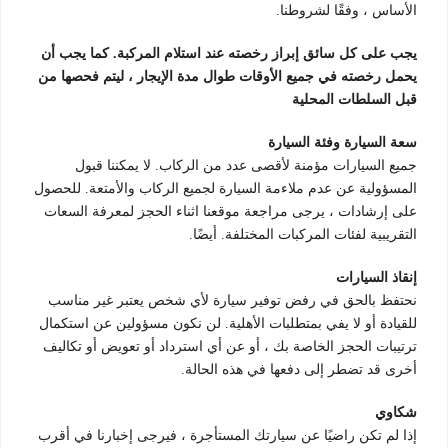
الأساس ، وفقًا لشروطنا.
يجب على كل سائق إبراز رخصته عند استلام المركبة. كما يجب أن
يحمل رخصته في جميع الأوقات طوال مدة الإيجار ، ليتم فحصها من
قبل السلطات المحلية
سعة السيارة وفئة السيارة
جميع السيارات مؤمنة لأقصى عدد من الركاب. لا يمكننا قبول
المسؤولية عن عدم ملاءمة السيارة لجميع الركاب والأمتعة. للحصول
على إرشادات ، يرجى مراجعة موقعنا اثناء الحجز لمعرفة السعات
التقريبية لفئات المركبات المختلفة. أيضًا.
إنقاذ السيارات
نحتفظ بالحق في رفض توفير سيارة لأي شخص يعتبر غير مناسب
للقيادة أو لا يفي بمتطلبات الأهلية. لن نكون مسؤولين عن استكمال
ترتيبات الحجز الخاصة بك ، أو عن أي استرداد أو تعويض أو تكاليف
أخرى قد تضطر إلى دفعها في هذه الحالة.
شكاوي
إذا لم تكن راضيًا عن سيارتك المستأجرة ، فيرجى إخبارنا في أقرب