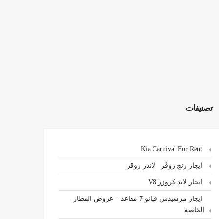
تصنيفات
Kia Carnival For Rent
ايجار رنج روڤر |لاندر روڤر
ايجار لاند كروزر|V8
ايجار مرسيدس فيانو 7 مقاعد – عروض المطار
الخاصة