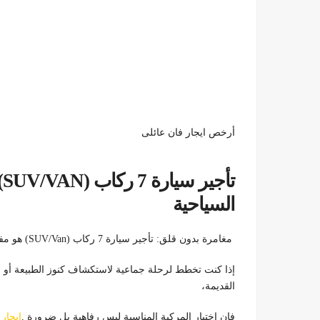
أرخص ايجار فان عائلى
ت
السياحية
مغامرة بدون قلق: تأجير سيارة 7 ركاب (SUV/Van) هو مفتاحك لرحلة سفاري وجولة سياحية ناجحة!
إذا كنت تخطط لرحلة جماعية لاستكشاف كنوز الطبيعة أو ال
القديمة،
فإن اختيار المركبة المناسبة ليس رفاهية بل ضرورة ,
ايجار