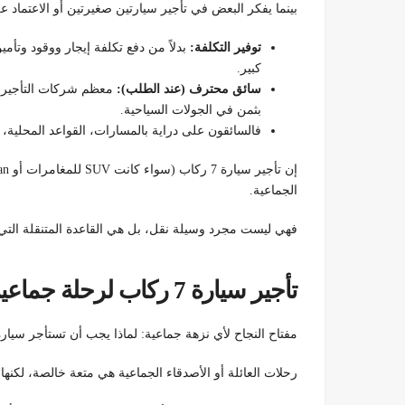
بينما يفكر البعض في تأجير سيارتين صغيرتين أو الاعتماد على الحافلات الكب
توفير التكلفة:
بدلاً من دفع تكلفة إيجار ووقود وتأم
كبير.
سائق محترف (عند الطلب):
معظم شركات التأجير تو
بثمن في الجولات السياحية.
فالسائقون على دراية بالمسارات، القواعد المحلية،
الجماعية.
فهي ليست مجرد وسيلة نقل، بل هي القاعدة المتنقلة التي
تأجير سيارة 7 ركاب لرحلة جماعية ناجحة
مفتاح النجاح لأي نزهة جماعية: لماذا يجب أن تستأجر سيارة 7 ركاب
رحلات العائلة أو الأصدقاء الجماعية هي متعة خالصة، لكنها غ