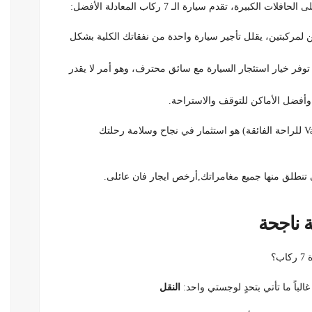
يرة، تقدم سيارة الـ 7 ركاب المعادلة الأفضل:
ين لمركبتين، يقلل تأجير سيارة واحدة من نفقاتك الكلية بشكل
فر خيار استئجار السيارة مع سائق محترف، وهو أمر لا يقدر
 وأفضل الأماكن للتوقف والاستراحة.
إن تأجير سيارة 7 ركاب (سواء كانت SUV للمغامرات أو Van للراحة الفائقة) هو استثمار في نجاح وسلامة رحلتك
 تنطلق منها جميع مغامراتك,أرخص ايجار فان عائلى.
؟
الباً ما تأتي بتحدٍ لوجستي واحد:
النقل