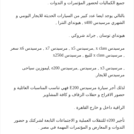
جميع الكماليات لحضور المؤتمرات و الندوات .
بالتالي يوجد ايضا عدد كبير من السيارات الحديثة للايجار اليومي و
الشهري مرسيدس s400 , هيونداي النترا ,
هيونداي توسان , جراند شروكي .
مرسيدس x class ,مرسيدس x5 , مرسيدس x7 , مرسيدس x6 سعر
, مرسيدس x class للبيع , مرسيدس x250d
, مرسيدس x3 , مرسيدس ,مرسيدس e200 ,ليموزين سياحى
مرسيدس للايجار.
لذلك أجر سيارة مرسيدس E200 فهي تناسب المناسبات العائلية و
حضور الافراح و حفلات الزفاف و كافة المشاوير
الراقية داخل و خارج القاهرة .
تأجير e200 للتنقلات العملية و الاجتماعات التابعة لشركتك و حضور
الندوات و المعارض و المؤتمرات المهمة في مصر .