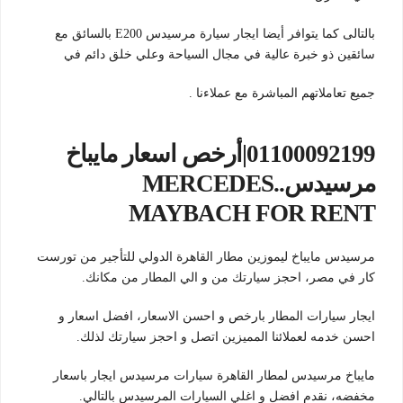
بالتالى كما يتوافر أيضا ايجار سيارة مرسيدس E200 بالسائق مع
سائقين ذو خبرة عالية في مجال السياحة وعلي خلق دائم في
جميع تعاملاتهم المباشرة مع عملاءنا .
01100092199|أرخص اسعار مايباخ
مرسيدس..MERCEDES
MAYBACH FOR RENT
مرسيدس مايباخ ليموزين مطار القاهرة الدولي للتأجير من تورست
كار في مصر، احجز سيارتك من و الي المطار من مكانك.
ايجار سيارات المطار بارخص و احسن الاسعار، افضل اسعار و
احسن خدمه لعملائنا المميزين اتصل و احجز سيارتك لذلك.
مايباخ مرسيدس لمطار القاهرة سيارات مرسيدس ايجار باسعار
مخفضه، نقدم افضل و اغلي السيارات المرسيدس بالتالي.