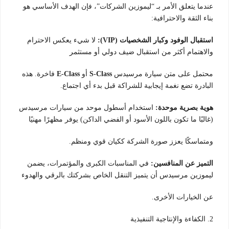
عندما يتعلق الأمر بـ “ليموزين الشركات”، فإن الهدف الأساسي هو
بناء الثقة والاحترافية:
استقبال الوفود وكبار الشخصيات (VIP):
لا شيء يعكس الاحترام
والاهتمام أكثر من استقبال ضيف دولي أو مستثمر
محتمل على متن سيارة مرسيدس
S-Class
أو
E-Class
فاخرة. هذه
البادرة تضع نغمة إيجابية للشراكة قبل بدء أي اجتماع.
هوية بصرية موحدة:
استخدام أسطول موحد من سيارات مرسيدس
(غالبًا ما تكون باللون الأسود أو الفضي الداكن) يوفر مظهرًا مهنيًا
ومتماسكًا يعزز صورة الشركة ككيان قوي ومنظم.
التميز عن المنافسين:
في المناسبات الكبرى والمؤتمرات، يضمن
ليموزين مرسيدس أن يتميز التنقل الخاص بشركتك بالرقي والهدوء
عن الخيارات الأخرى.
2. الكفاءة والإنتاجية التنفيذية