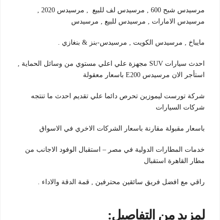
مرسيدس شبح 600 , مرسيدس لف للبيع , مرسيدس 2020 ,
مرسيدس الامارات , مرسيدس للبيع , مرسيدس
مايباخ , مرسيدس الكويت , مرسيدس-بنز & بنغازي .
احدث سيارات SUV مجهزة علي اعلي مستوي من وسائل الحماية ,
استأجر الان مرسيدس E200 باسعار معقولة
شركة تورست ليموزين تحرص دائما علي تقديم احدث ما تنتجه
شركات السيارات
باسعار مقبولة مقارنة باسعار الشركات الاخري في الاسواق
خدمات المطارات الدولية في مصر – استقبال الوفود الاجانب من
مطار القاهرة استقبال
راقي مع افضل فريق سائقين محترفين , قمة الدقة والاداء .
لمزيد من التفاصيل: