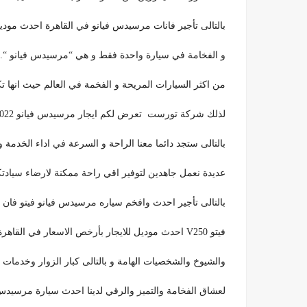
بالتالى تأجير فانات مرسيدس فيانو في القاهرة احدث موديل 22
و الفخامة في سيارة واحدة فقط و هي “مرسيدس فيانو “.
من اكثر السيارات المريحة و الفخمة في العالم حيث انها تكفي 6 افراد بأريحيه ليجلسوا في راحة تامة اثناء
لذلك شركة تورست تعرض لكم ايجار مرسيدس فيانو 2022 اعلي فئة للايجار يوميا في القاهرة و الجيزة.
بالتالى ستجد دائما معنا الراحة و السرعة في اداء الخدمة
عديدة نعمل جاهدين لتوفير اقي راحة ممكنة لارضاء سيادتك
بالتالى تأجير احدث وافخم سياره مرسيدس فيانو فيتو فا
فيتو V250 احدث موديل للايجار بأرخص الاسعار في القاهرة لخدمات رجال الاعمال والسياحة والسفر والامراء
والشيوخ والشخصيات الهامة و بالتالى كبار الزوار وخدمات VIP المطار.
لعشاق الفخامة والتميز والرقي لدينا احدث سيارة مرسيدس فان فيانو (V Class ) بأرخص الاسعار