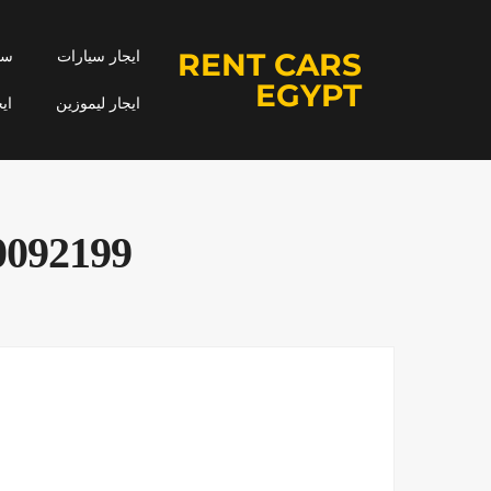
RENT CARS
ايجار سيارات
سيا
EGYPT
ايجار ليموزين
اي
01100092199|،سعر ايجار