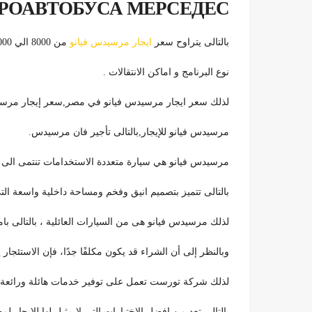
РОАВТОБУСА МЕРСЕДЕС
بالتالى يتراوح سعر
ايجار مرسيدس فيانو
من 8000 الي 10000 جنيه مصري علي حسب عدد الايام المطلوبة و
نوع البرنامج و اماكن الانتقالات .
لذلك سعر ايجار مرسيدس فيانو في مصر,سعر إيجار مرسيدس
مرسيدس فيانو للإيجار,بالتالى تأجير فان مرسيدس.
مرسيدس فيانو هي سيارة متعددة الاستخدامات تنتمى الى فئ
بالتالى تتميز بتصميم انيق وفخم ومساحة داخلية واسعة ال
لذلك مرسيدس فيانو هى من السيارات العائلية ، بالتالى بامكانها استيعاب 7 افراد، لذلك هى خيارًا 
وبالنظر إلى أن الشراء قد يكون مكلفًا جدًا، فإن الاستئجار ي
لذلك شركة تورست تعمل على توفير خدمات هائلة ورائعة ل
بالتالى تعد من افضل الاختيارات التى لا مثيل لها للايجار ل