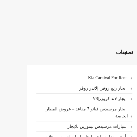
تصنيفات
Kia Carnival For Rent
ايجار رنج روڤر |لاندر روڤر
ايجار لاند كروزر|V8
ايجار مرسيدس فيانو 7 مقاعد – عروض المطار
الخاصة
سيارات مرسيدس ليموزين للايجار
،أرخص نقل سياحي ايجار باصات اتوبيس رحلات