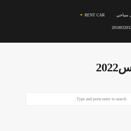
 سياحي
RENT CAR
201003203