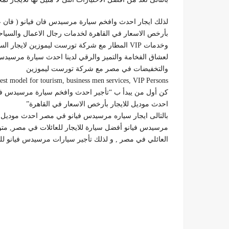
لذلك ايجار احدث وافخم سيارة مرسيدس فان فيانو ( فان 
بأرخص الاسعار في القاهرة لخدمات رجال الاعمال والسياحة
وخدمات VIP المطار مع شركة تورست ليموزين لايجار السيارات العائلية والمرسيدس الفخمة
لعشاق الفخامة والتميز والرقي لدينا احدث سيارة مرسيدس فان فيانو (V Class ) بأرخص الا
والتخفيضات في مصر مع شركة تورست ليموزين
st model for tourism, business men services, VIP Persons.
كن أول من يبدأ ب “تأجير احدث وافخم سيارة مرسيدس فان
احدث موديل للايجار بأرخص الاسعار في القاهرة”
بالتالى ايجار سياره مرسيدس فيانو في مصر احدث موديل
مرسيدس فيانو أفضل سيارة للايجار للعائلات في مصر, متوف
العائلي في مصر , و لذلك تأجير سيارات مرسيدس فيانو لل