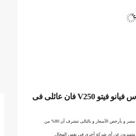
تأجير أفخم وأحدث سياره مرسيدس فيانو فيتو V250 فان عائلى فى
و بأرخص الأسعار و بالتالى نتشرف أن 80% من
نا متميزون عن أى شركة أخرى فى نفس المجال.