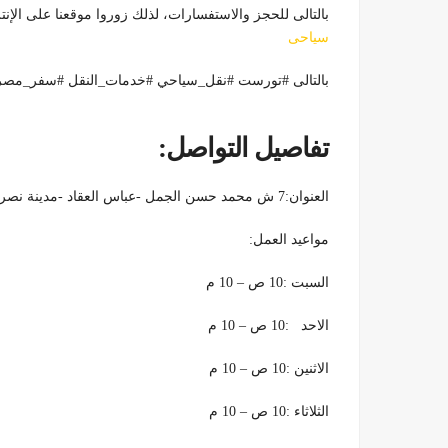
بالتالى للحجز والاستفسارات، لذلك زوروا موقعنا على الإنتر
سياحى
بالتالى #تورست #نقل_سياحي #خدمات_النقل #سفر_مصر 
تفاصيل التواصل:
العنوان:7 ش محمد حسن الجمل -عباس العقاد -مدينة نصر
مواعيد العمل:
السبت :10 ص – 10 م
الاحد :10 ص – 10 م
الاثنين :10 ص – 10 م
الثلاثاء :10 ص – 10 م