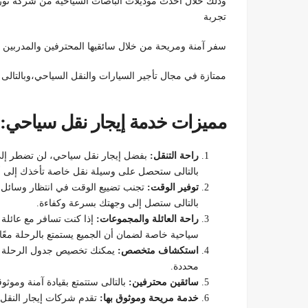
وذلك خلال أحدث موديلات الباصات السياحية من شركة تور
تجربة
سفر آمنة ومريحة من خلال سائقيها المحترفين والمدربين ا
ممتازة في مجال تأجير السيارات والنقل السياحي،وبالتالى 
مميزات خدمة إيجار نقل سياحي:
راحة التنقل:
بفضل إيجار نقل سياحي، لن تضطر إلى 
بالتالى ستحصل على وسيلة نقل خاصة تأخذك إلى أي
توفير الوقت:
تجنب تضييع الوقت في انتظار وسائل ا
بالتالى ستصل إلى وجهتك بسرعة وكفاءة.
راحة العائلة والمجموعات:
إذا كنت تسافر مع عائلة 
سياحية خاصة لضمان أن الجميع يستمتع بالرحلة معًا.
استكشاف متخصص:
يمكنك تخصيص جدول الرحلة الخ
محددة.
سائقين محترفين:
بالتالى ستتمتع بقيادة آمنة وموثو
خدمة مريحة وموثوق بها:
تقدم شركات إيجار النقل 