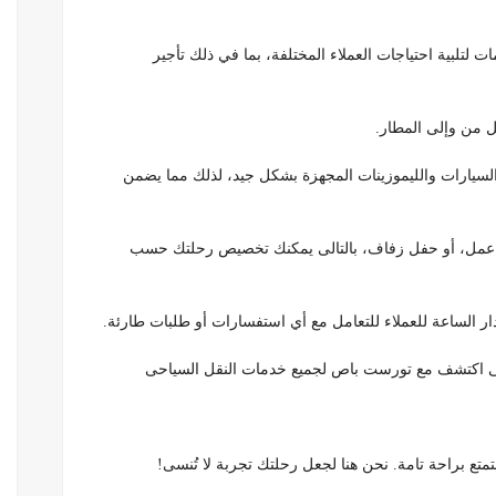
تلبية احتياجات العملاء المختلفة، بما في ذلك تأجير
قل من وإلى المطار.
السيارات والليموزينات المجهزة بشكل جيد، لذلك مما يضمن
ة عمل، أو حفل زفاف، بالتالى يمكنك تخصيص رحلتك حسب
ار الساعة للعملاء للتعامل مع أي استفسارات أو طلبات طارئة.
تالى اكتشف مع تورست باص لجميع خدمات النقل السياحى
تمتع براحة تامة. نحن هنا لجعل رحلتك تجربة لا تُنسى!