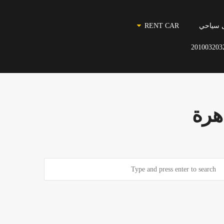
 سياحي
RENT CAR
201003203
اهرة