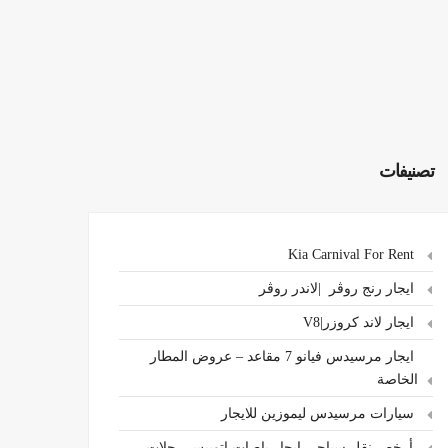
تصنيفات
Kia Carnival For Rent
ايجار رنج روڤر |لاندر روڤر
ايجار لاند كروزر|V8
ايجار مرسيدس فيانو 7 مقاعد – عروض المطار
الخاصة
سيارات مرسيدس ليموزين للايجار
،أرخص نقل سياحي ايجار باصات اتوبيس رحلات