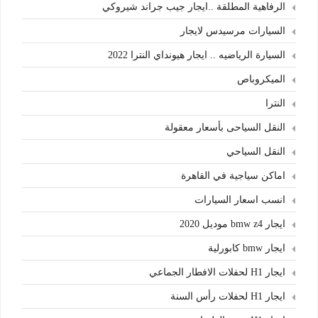
الرفاهية المطلقة ..ايجار جيب جراند شيروكي
السيارات مرسيدس لايجار
السيارة الرياضيه .. ايجار هيونداي النترا 2022
الميكروباص
النترا
النقل السياحى بأسعار معقولة
النقل السياحي
اماكن سياجية في القاهرة
انسب اسعار السيارات
ايجار bmw z4 موديل 2020
ايجار bmw كابورلية
ايجار H1 لحفلات الافطار الجماعي
ايجار H1 لحفلات رأس السنة