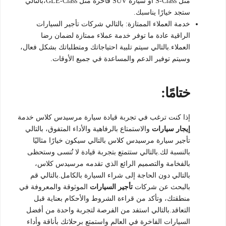
مثل S-Class أو سيارة SUV فاخرة مثل GLE-Class،بالتالي
ستجد خيارًا يناسبك.
خدمة العملاء الممتازة: بالتالي شركات تأجير السيارات
الراقية عادة ما توفر خدمة عملاء ممتازة لضمان رضا
العملاء.بالتالي سيتم تلبية احتياجاتك ومتطلباتك بشكل فعال،
وسيتم توفير الدعم والمساعدة في جميع الأوقات.
ختامًا:
إذا كنت ترغب في تجربة قيادة سيارة مرسيدس كلاس خدمة
إيجار سيارات
والاستمتاع بالرفاهية والأداء المتفوق، بالتالي
تأجير سيارة مرسيدس كلاس بالتالي سيكون خيارًا مثاليًا
بالنسبة لك.بالتالي ستتمتع بتجربة قيادة لا تُنسى وستحظى
بالفخامة والتصميم الرائع الذي تقدمه مرسيدس كلاس،
بالتالي دون الحاجة إلى شراء السيارة بالكامل.بالتالي قم
بالبحث عن شركات
تأجير السيارات
الموثوقة والمعروفة في
منطقتك، وتأكد من قراءة الشروط والأحكام بعناية قبل
التعاقد.بالتالي استفد من الفرصة لتجربة واحدة من أفضل
السيارات الفاخرة في العالم واستمتع برحلاتك بأناقة وأداء