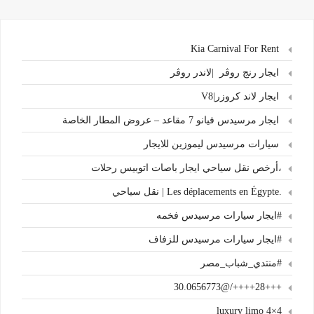
Kia Carnival For Rent
ايجار رنج روڤر |لاندر روڤر
ايجار لاند كروزر|V8
ايجار مرسيدس فيانو 7 مقاعد – عروض المطار الخاصة
سيارات مرسيدس ليموزين للايجار
،أرخص نقل سياحي ايجار باصات اتوبيس رحلات
.Les déplacements en Égypte | نقل سياحي
#ايجار سيارات مرسيدس فخمه
#ايجار سيارات مرسيدس للزفاف
#منتدي_شباب_مصر
+++28++++/@30.0656773
4×4 luxury limo