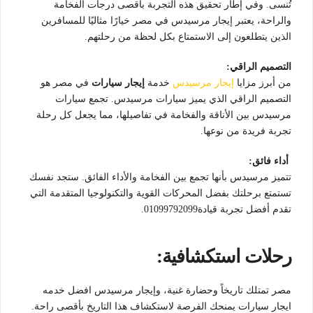
تُنسى. وفي إطار تحقيق هذه التجربة بأقصى درجات الفخامة
والراحة، يعتبر إيجار مرسيدس في مصر خيارًا مثاليًا للمسافرين
الذين يتطلعون إلى الاستمتاع بكل لحظة من رحلتهم.
التصميم الراقي:
من أبرز مزايا
إيجار مرسيدس
خدمة
إيجار سيارات
في مصر هو
التصميم الراقي الذي يميز سيارات مرسيدس. تجمع سيارات
مرسيدس بين الأناقة والفخامة في تفاصيلها، مما يجعل كل رحلة
تجربة فريدة من نوعها.
أداء فائق:
تتميز مرسيدس بأنها تجمع بين الفخامة والأداء الفائق. ستجد نفسك
تستمتع برحلتك بفضل المحركات القوية والتكنولوجيا المتقدمة التي
تقدم أفضل تجربة قيادة01099792099.
رحلات استكشافية:
مصر تمتلك تاريخاً وحضارة غنية، وإيجار مرسيدس افضل خدمه
ايجار سيارات يمنحك الفرصة لاستكشاف هذا التاريخ بأقصى راحة.