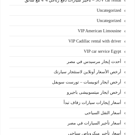
SUV car rental – تأجير سيارات دفع رباعي 4*4 مع سائق
Uncategorized
Uncategorized
VIP American Limousine
VIP Cadillac rental with driver
VIP car service Egypt
أحدث إيجار مرسيدس في مصر
أرخص الأسعار أونلاين لاستئجار سيارتك
أرخص ايجار اتوبيسات – تورست سويفل
أرخص ايجار ميتسوبيشى باجيرو
أسعار إيجارات سيارات زفاف تبدأ
أسعار النقل السياحى
أسعار تأجير السيارات في مصر
أسعار تأجير ميكروباص سياحي