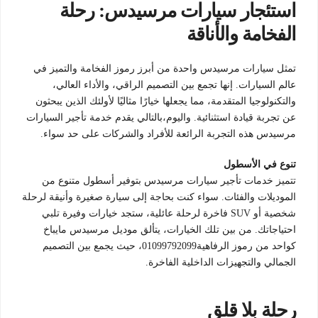
استئجار سيارات مرسيدس: رحلة
الفخامة والأناقة
تمثل سيارات مرسيدس واحدة من أبرز رموز الفخامة والتميز في
عالم السيارات. إنها تجمع بين التصميم الراقي، والأداء العالي،
والتكنولوجيا المتقدمة، مما يجعلها خيارًا مثاليًا لأولئك الذين يبحثون
عن تجربة قيادة استثنائية. واليوم،بالتالي يقدم خدمة تأجير السيارات
مرسيدس هذه التجربة الرائعة للأفراد والشركات على حد سواء.
تنوع في الأسطول
تتميز خدمات تأجير سيارات مرسيدس بتوفير أسطول متنوع من
الموديلات والفئات. سواء كنت بحاجة إلى سيارة صغيرة وأنيقة لرحلة
شخصية أو SUV فاخرة لرحلة عائلية، ستجد خيارات وفيرة تلبي
احتياجاتك. من بين تلك الخيارات، يتألق موديل مرسيدس مايباخ
كواحد من رموز الرفاهية01099792099، حيث يجمع بين التصميم
الجمالي والتجهيزات الداخلية الفاخرة.
رحلة بلا قلق