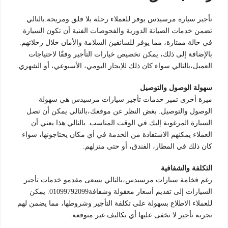
تأجير سيارة مرسيدس يوفر للعملاء رحلة بلا قلق ومريحة.بالتالي
تضمن خدمات الصيانة الدورية والفحوصات الفنية أن تكون السيارة
في حالة ممتازة، مما يوفر للسائقين السلامة والأمان خلال رحلاتهم.
بالإضافة إلى ذلك، يمكن تخصيص خيارات التأجير وفقًا لاحتياجات
العميل،بالتالي سواء كان ذلك للإيجار اليومي، الأسبوعي، أو الشهري.
سهولة الوصول والتوصيل
ميزة أخرى تميز خدمات تأجير سيارات مرسيدس هي سهولة
الوصول والتوصيل. بغض النظر عن موقعك،بالتالي يمكن أن تصل
السيارة المرغوبة إليك في الوقت المناسب. بالتالي هذا يعني أن
العملاء يمكنهم الاستفادة من الخدمة في أي مكان يحتاجونها، سواء
كان ذلك في المطار، الفندق، أو حتى منزلهم.
التكلفة والشفافية
رغم فخامة سيارات مرسيدس،بالتالي يسعى مقدمو خدمات تأجير
السيارات إلى تقديم أسعار معقولة وشفافة01099792099. يمكن
للعملاء الاطلاع بسهولة على تكلفة التأجير وشروطها، مما يضمن لهم
تجربة تأجير لا تخفى عليها أي تكاليف غير متوقعة.