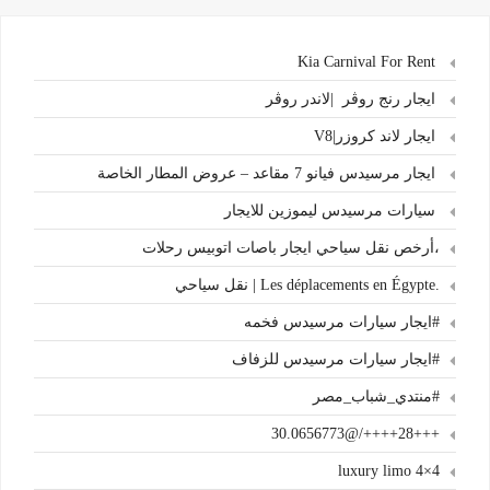
Kia Carnival For Rent
ايجار رنج روڤر |لاندر روڤر
ايجار لاند كروزر|V8
ايجار مرسيدس فيانو 7 مقاعد – عروض المطار الخاصة
سيارات مرسيدس ليموزين للايجار
،أرخص نقل سياحي ايجار باصات اتوبيس رحلات
.Les déplacements en Égypte | نقل سياحي
#ايجار سيارات مرسيدس فخمه
#ايجار سيارات مرسيدس للزفاف
#منتدي_شباب_مصر
+++28++++/@30.0656773
4×4 luxury limo