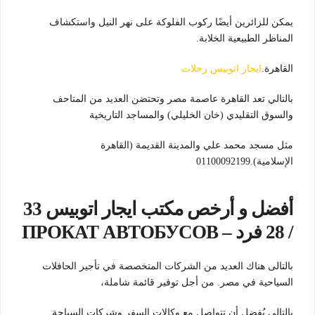
يمكن للزائرين أيضًا ركوب الفلوكة على نهر النيل واستكشاف
المناظر الطبيعية الخلابة.
القاهرة.
ايجار اتوبيس رحلات
بالتالي تعد القاهرة عاصمة مصر وتحتضن العديد من المتاحف
والسوق التقليدي (خان الخليلي) والمساجد التاريخية
مثل مسجد محمد علي والمدينة القديمة (القاهرة
الإسلامية).01100092199
أفضل و أرخص مكتب ايجار اتوبيس 33
/ 28 فرد – ПРОКАТ АВТОБУСОВ
بالتالى هناك العديد من الشركات المتخصصة في تأجير الحافلات
السياحية في مصر. من أجل توفير قائمة شاملة،
بالتالي يُفضل أن تتواصل مع وكالات السفر وشركات السياحة