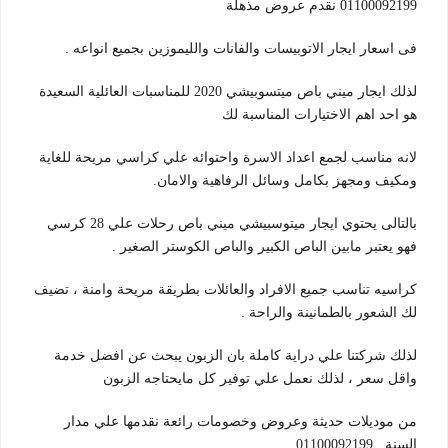
01100092199 نقدم عروض مذهلة
فى اسعار ايجار الاتوبيسات والفانات والليموزين بجميع انواعه .
لذلك ايجار ميني باص ميتسوبيشي 2020 للمناسبات العائلية السعيدة
هو احد اهم الاختيارات المناسبة لك
لانه مناسب لجمع اعداد الاسرة واحتوائه علي كراسي مريحة للغاية
ومكيف ومجهز بكامل وسائل الرفاهية والامان.
بالتالى يحتوي ايجار ميتوسبيشي ميني باص رحلات علي 28 كرسي
فهو يعتبر مابين الباص الكبير والباص الكوستر الصغير .
كراسيه تناسب جميع الافراد والعائلات بطريقة مريحة وامنة ، تضيف
لك الشعور بالطمانينة والراحة .
لذلك شركتنا علي دراية كاملة بان الزبون يبحث عن افضل خدمة
واقل سعر ، لذلك نعمل علي توفير كل مايحتاجه الزبون
من موديلات حديثة وعروض وخصومات رائعة نقدمها علي مدار
السنة .01100092199