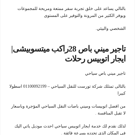
بالتالي يساعد على خلق تجربة سفر ممتعة ومريحة للمجموعات
ويوفر الكثير من المرونة والتوفير على المستوى
الشخصي والبيئي.
تاجير ميني
باص
28راكب
ميتسوبيشى|
ايجار اتوبيس رحلات
تاجير ميني باص سياحي
بالتالى تمتلك شركة تورست للنقل السياحي – 01100092199 اسطولا
كبيرا
من افضل اتوبيسات وميني باصات النقل السياحي المؤجرة وباسعار
لا تقبل المنافسة .
لذلك نقدم لك خدمة ايجار اتوبيس سياحي احدث موديل ياتي اليك
في المكان الذي تحدده بسرعة فائقة .