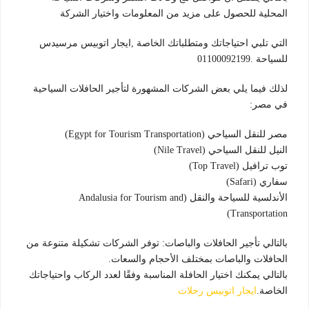
المحلية للحصول على مزيد من المعلومات واختيار الشركة
التي تلبي احتياجاتك ومتطلباتك الخاصة ,ايجار اتوبيس مرسيدس
للسياحة .01100092199
لذلك فيما يلي بعض الشركات المشهورة لتأجير الحافلات السياحية
في مصر:
مصر للنقل السياحي (Egypt for Tourism Transportation)
النيل للنقل السياحي (Nile Travel)
توب ترافيل (Top Travel)
سفاري (Safari)
الأندلسية للسياحة والنقل (Andalusia for Tourism and
Transportation)
بالتالي تأجير الحافلات والباصات: توفر الشركات تشكيلة متنوعة من
الحافلات والباصات بمختلف الأحجام والسعات.
بالتالي يمكنك اختيار الحافلة المناسبة وفقًا لعدد الركاب واحتياجاتك
الخاصة.
ايجار اتوبيس رحلات