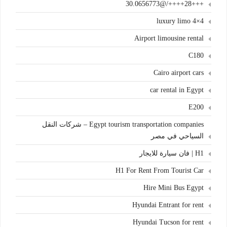
+++28++++/@30.0656773
4×4 luxury limo
Airport limousine rental
C180
Cairo airport cars
car rental in Egypt
E200
Egypt tourism transportation companies – شركات النقل
السياحي في مصر
H1 | فان سيارة للايجار
H1 For Rent From Tourist Car
Hire Mini Bus Egypt
Hyundai Entrant for rent
Hyundai Tucson for rent