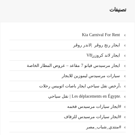
تصنيفات
Kia Carnival For Rent
ايجار رنج روڤر |لاندر روڤر
ايجار لاند كروزر|V8
ايجار مرسيدس فيانو 7 مقاعد – عروض المطار الخاصة
سيارات مرسيدس ليموزين للايجار
،أرخص نقل سياحي ايجار باصات اتوبيس رحلات
.Les déplacements en Égypte | نقل سياحي
#ايجار سيارات مرسيدس فخمه
#ايجار سيارات مرسيدس للزفاف
#منتدي_شباب_مصر