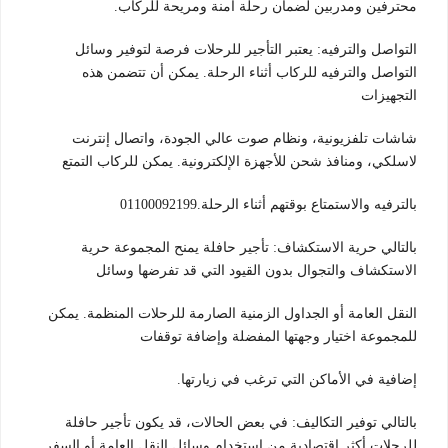
محترفين ومدربين لضمان رحلة آمنة ومريحة للركاب.
التواصل والترفيه: يعتبر التأجير للرحلات فرصة لتوفير وسائل
التواصل والترفيه للركاب أثناء الرحلة. يمكن أن تتضمن هذه
التجهيزات
شاشات تلفزيونية، ونظام صوت عالي الجودة، واتصال إنترنت
لاسلكي، ومنافذ شحن للأجهزة الإلكترونية. يمكن للركاب التمتع
بالترفيه والاستمتاع بوقتهم أثناء الرحلة.01100092199
بالتالي حرية الاستكشاف: تأجير حافلة يمنح المجموعة حرية
الاستكشاف والتجوال بدون القيود التي قد تفرضها وسائل
النقل العامة أو الجداول الزمنية الصارمة للرحلات المنظمة. يمكن
للمجموعة اختيار وجهتها المفضلة وإضافة توقفات
إضافية في الأماكن التي ترغب في زيارتها.
بالتالي توفير التكاليف: في بعض الحالات، قد يكون تأجير حافلة
للرحلات أكثر اقتصادية من استخدام وسائل النقل العامة أو السفر