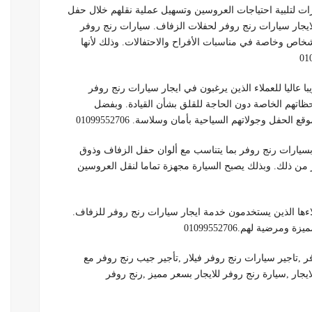
ات لتلبية احتياجات العروسين وتسهيل عملية نقلهم خلال حفل
يجار سيارات رنج روفر لحفلات الزفاف. سيارات رنج روفر
أشخاص وخاصة في مناسبات الأفراح والاحتفالات. وذلك لأنها
عاليا للعملاء الذين يرغبون في ايجار سيارات رنج روفر
ظاتهم الخاصة دون الحاجة للقلق بشأن القيادة. وبفضل
فل وجولاتهم السياحية بأمان وسلاسة. 01099552706
بسيارات رنج روفر بما يتناسب مع ألوان حفل الزفاف وذوق
ر من ذلك. وبذلك يصبح السيارة مجهزة تماما لنقل العروسين
 الذين يستخدمون خدمة ايجار سيارات رنج روفر للزفاف.
ضية لهم.01099552706
ر ,تاجير سيارات رنج روفر فيلار ,تأجير جيب رنج روفر مع
يجار ,سيارة رنج روفر للايجار بسعر مميز ,رنج روفر