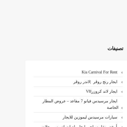
تصنيفات
Kia Carnival For Rent
ايجار رنج روڤر |لاندر روڤر
ايجار لاند كروزر|V8
ايجار مرسيدس فيانو 7 مقاعد – عروض المطار
الخاصة
سيارات مرسيدس ليموزين للايجار
،أرخص نقل سياحي ايجار باصات اتوبيس رحلات