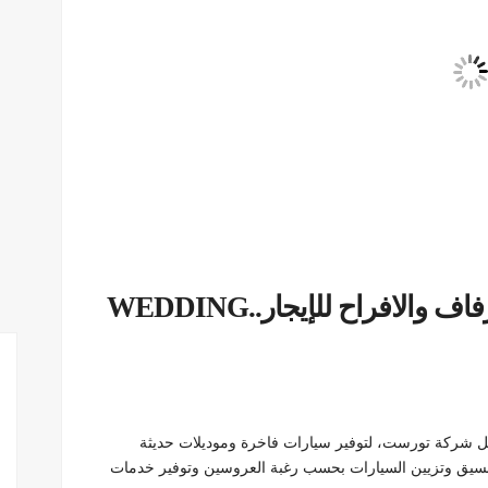
01099552706| احدث سيارات الزفاف والافراح للإيجار..WEDDING
 شركة تورست، لتوفير سيارات فاخرة وموديلات حديثة
تنسيق وتزيين السيارات بحسب رغبة العروسين وتوفير خدمات