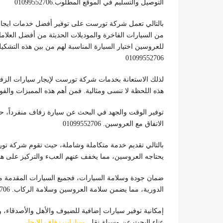
التوصيل والتسليم في الموقع المطلوب.01099552706
بالتالي تعمل شركة تورست على توفير أفضل خدمات ايجار 
من السيارات الفاخرة والموديلات الحديثة من أفضل العلام
للعروسين اختيار السيارة المناسبة لهم من بين هذه التشكيل
01099552706
لذلك الاستعانة بخدمات شركة تورست لإيجار سيارات الزفا
هذه اللحظة لا تنسى ومثالية. فمن أهم هذه المميزات والفوا
توفير الوقت والجهد في البحث عن سيارة زفاف منفرداً، حي
الاتفاق مع العروسين. 01099552706
بالتالي تقديم خدمة متكاملة وشاملة، حيث تقوم شركة تور
يحتاجه العروسين، مما يخفف عنهم العبء والتركيز على هذ
ضمان جودة وسلامة السيارات، فجميع السيارات المقدمة 
الدورية، مما يضمن سلامة العروسين وسلامة الركاب. 01099552706
إمكانية توفير سيارات إضافية للضيوف والأهل والأصدقاء
عناء البحث عن وسيلة نقل ,
سيارات زفاف للإيجار