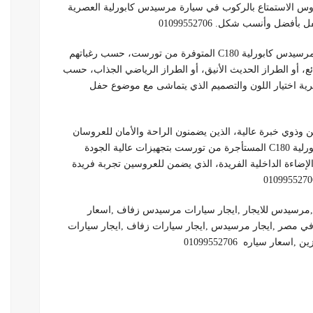
عروس الاستمتاع بالركوب في سيارة مرسيدس كابورلية العصرية
ضل وأنسب شكل. 01099552706
يمكن للعروسان الاختيار من بين خيارات متعددة لسيارات مرسيدس كابورلية C180 المتوفرة من تورست، حسب رغباتهم
ئع، أو الطراز الحديث الأنيق، أو الطراز الرياضي الجذاب، حسب
رية اختيار اللون والتصميم الذي يتماشى مع موضوع حفل
ذوي خبرة عالية، الذين يضمنون الراحة والأمان للعروسان
خلال جولتهما في السيارة. كما تتميز سيارات مرسيدس كابورلية C180 المستأجرة من تورست بتجهيزات عالية الجودة
الإضاءة الداخلية الفريدة، الذي يضمن للعروسين تجربة فريدة
مرسيدس للايجار ,ايجار سيارات مرسيدس زفاف ,اسعار
في مصر ,ايجار مرسيدس ,ايجار سيارات زفاف ,ايجار سيارات
ار سياره 01099552706