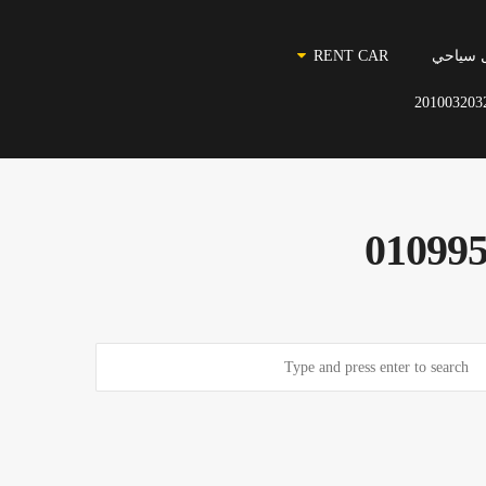
 سياحي
RENT CAR
201003203