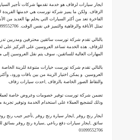
ايجار سيارات لزفاف هو خدمة تقدمها شركات تأجير السيار
الزفاف. ولكن ما يميز شركة تورست هي خدمتها الفريدة لا
الفاخرة تعد من أكثر السيارات التي يحلم بها العديد من ال
تمثل الأناقة والرفاهية والتميز في نفس الوقت. 01099552706
بالتالي تقدم شركة تورست سائقين محترفين ومدربين تدريبا 
للزفاف. هذه الخدمة تساعد العروسين على التركيز على لح
المهارات العالية للسائقين، سوف يتم نقل العروسين إلى موقع الح
بالتالي تقدم شركة تورست خيارات متنوعة للزينة الخاصة 
العروسين. و يمكن اختيار الزينة من بين باقات ورود، وأكث
والتقاط الصور الخاصة بالزفاف ,احدث سيارات زفاف
تضمن شركة تورست توفير خصومات وعروض خاصة لعملاءها
وذلك لتشجيع العملاء على استخدام الخدمة وتوفير تجربة مميزة ومر
ايجار رنج روفر ,ايجار سيارة رنج روفر ,تأجير جيب رنج روف
سائق ,ايجار سيارات دفع رباعي ,سيارة رنج روفر بسائق للا
01099552706