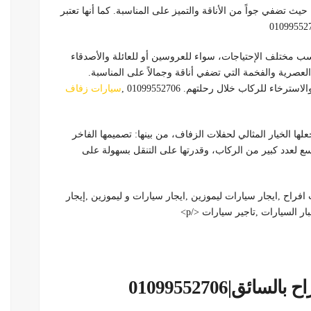
ث تضفي جواً من الأناقة والتميز على المناسبة. كما أنها تعتبر
اسب مختلف الإحتياجات، سواء للعروسين أو للعائلة والأصدقاء
 العصرية والفخمة التي تضفي أناقة وجمالاً على المناسبة.
اء للركاب خلال رحلتهم. 01099552706 ,
سيارات زفاف
لها الخيار المثالي لحفلات الزفاف، من بينها: تصميمها الفاخر
 يتسع لعدد كبير من الركاب، وقدرتها على التنقل بسهولة على
فراح ,ايجار سيارات ليموزين ,ايجار سيارات و ليموزين ,إيجار
 السيارات ,تاجير سيارات </p>
ئق|01099552706