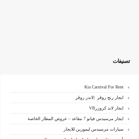
تصنيفات
Kia Carnival For Rent
ايجار رنج روڤر |لاندر روڤر
ايجار لاند كروزر|V8
ايجار مرسيدس فيانو 7 مقاعد – عروض المطار الخاصة
سيارات مرسيدس ليموزين للايجار