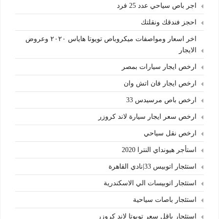
اجر باص سياحي عدد 25 فرد
احجز فندقك ونقلتك
اخر اسعار ومواصفات ميكروباص تويوتا هاياس ٢٠٢٠ وعروض
الايجار
ارخص ايجار سيارات بمصر
ارخص ايجار فان اتش وان
ارخص باص مرسيدس 33
ارخص سعر ايجار سيارة لاند كروزر
ارخص نقل سياحي
استأجر هيونداي النترا 2020
استئجار اتوبيس 33|نادي القاهرة
استئجار اتوبيسات الي الاسكندرية
استئجار باصات سياحية
استئجار باقل سعر تويوتا لاند كروزر