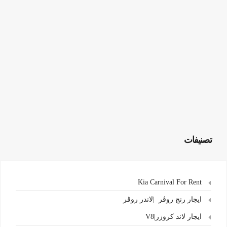
تصنيفات
Kia Carnival For Rent
ايجار رنج روڤر |لاندر روڤر
ايجار لاند كروزر|V8