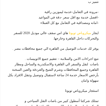
نتميز ب
-مرونة في التعامل-خدمة ليموزين راقية
-افضل خدمة مع اقل سعر -دقة في المواعيد
-امانه ومصداقية في التعامل مع كل العملاء
ايجار
ميكروباص تويوتا
هاي اس سقف عالي موديل 2020 للسفر
والتحركات داخل القاهرة وخارجها.
يوفر لك خدمات التوصيل من القاهرة الي جميع محافظات مصر .
نتبع اجراءات الامن والسلامة – تعقيم جميع الاتوبيسات .
باصات لنقل والسفر الي القاهرة والاسكندرية والساحل ومطار
القاهرة وجميع المحافظات وشرم الشيخ والغردقة والعين السخنة
بأرخص الاسعار خدمة 24 ساعة لاستقبال وتوصيل وتنقل الافراد بكل
سهولة وامان
استئجار ميكروباص تويوتا
تمتلك شركتنا أسطول كبير من باصات النقل السياحي و