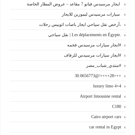
ايجار مرسيدس فيانو 7 مقاعد – عروض المطار الخاصة
سيارات مرسيدس ليموزين للايجار
،أرخص نقل سياحي ايجار باصات اتوبيس رحلات
.Les déplacements en Égypte | نقل سياحي
#ايجار سيارات مرسيدس فخمه
#ايجار سيارات مرسيدس للزفاف
#منتدي_شباب_مصر
+++28++++/@30.0656773
4×4 luxury limo
Airport limousine rental
C180
Cairo airport cars
car rental in Egypt