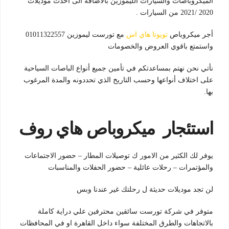
الميكروباصات والسيارات الليموزين بالاضافة الى احدث موديلات
2020 /2021 من السيارات .
أجر ميكروباص
تويوتا هاي اس
مع تورست ليموزين 01011322557
واستمتع باقوي العروض والخصومات
نأتي نحن نهتم بمساعدتكم في تأمين جميع أنواع الباصات السياحية
على اختلاف أنواعها وحسب التاريخ الذي تحددونه والمدة المرغوب
بها.
استئجار ميكروباص هاي روف
يوفر لك الكثير من الامور ك توصيلات المطار – حضور الاجتماعات
والمؤتمرات – رحلات عائلية – حضور الحفلات والمناسبات
لن تجد موديلات حديثة ل رحلتك غير عندنا وبس
متوفر في شركة تورست سائقين محترفين علي دراية كاملة
بالاتجاهات والطرق المختلفة سواء داخل القاهرة او في المحافظات