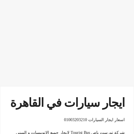
ايجار سيارات في القاهرة
اسعار ايجار السيارات 01003203210
شركة تورست باص Tourist Bus لايجار جميع الاتوبيسات و الميني