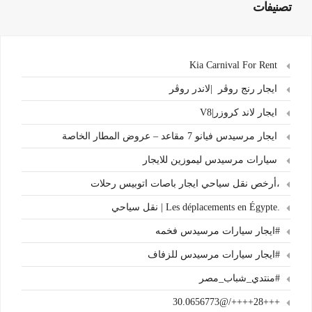
تصنيفات
Kia Carnival For Rent
ايجار رنج روڤر |لاندر روڤر
ايجار لاند كروزر|V8
ايجار مرسيدس فيانو 7 مقاعد – عروض المطار الخاصة
سيارات مرسيدس ليموزين للايجار
،أرخص نقل سياحي ايجار باصات اتوبيس رحلات
.Les déplacements en Égypte | نقل سياحي
#ايجار سيارات مرسيدس فخمه
#ايجار سيارات مرسيدس للزفاف
#منتدي_شباب_مصر
+++28++++/@30.0656773