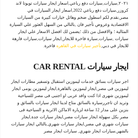
٢٠٢١,سيارات,سيارات دفع رباعي,اسعار ايجار سيارات تويوتا لاند
كروزر,سيارات دفع رباعي 2022,اسعار ايجار السيارات في
مصر,نقدم لكم اسطول ضخم وهائل خيارات كبيرة من السيارات
الاقتصادية وعروض تأجير فان ,بالتالي من السهل العثور علي السيارة
المثالية ؛ والافضل من ذلك ؛يضمن لك افضل الاسعار علي ايجار
سيارات ,سيارات,سيارة فاخرة للايجار,ايجار سيارات,سيارات فارهة
للايجار في دبي,
تأجير سيارات في القاهره
فاخرة.
ايجار سيارات CAR RENTAL
اجر سيارات بسائق خدمات ليموزين استقبال وتسفير مطارات ايجار
ليموزين فى مصر,ايجار ليموزين بالقاهرة,ايجار ليموزين يومى ايجار
ليموزين شهرى اذا كنت وافد عربى او اجنبى فى مصر للسياحية
وتريد ان تاجررسيارة بالسائق متاح لدينا ايجار سيارات بالسائق و
بنزين على مدار 12 ساعة لزيارة الاماكن الاثرية و السياحية فى
مصر بكل سهولة.ايجار سيارات مصر,ايجار سيارات جدة,ايجار
سيارات شهري في مصر,ايجار سيارات شهري,بالتالي ايجار سيارات
بالشهر,سيارات ايجار شهري, سيارات ايجار مصر