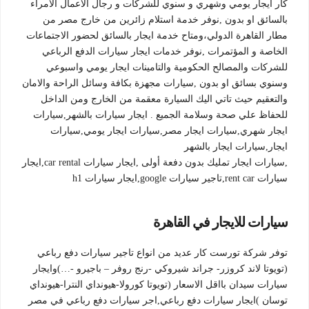
كار ايجار يومي وشهري و سنوي للشركات و رجال الاعمال الامراء
بالسائق او بدون ,نوفر خدمة استلام زائرين من خارج مصر من
مطار القاهرة الدولي،ومتاح خدمة ايجار بالسائق لحضور الاجتماعات
الخاصة و المؤتمرات ,نوفر خدمات ايجار سيارات الدفع الرباعي
للشركات والمصالح الحكومية والتامينات ايجار يومي واسبوعي
وسنوي بسائق او بدون ,سيارات مجهزة بكافة وسائل الراحة والامان
والتعقيم حيث تاتي اليك السيارة معقمة من الخارج ومن الداخل
للحفاظ علي صحة وسلامة الجميع . ايجار سيارات بالشهر,سيارات
ايجار شهري,سيارات ايجار مصر,سيارات ايجار يومي,سيارات
ايجار,سيارات ايجار بالشهر
,سيارات ايجار تمليك بدون دفعة أولى ,ايجار سيارات car rental,ايجار
سيارات rent car,تاجير سيارات google,ايجار سيارات h1
سيارات للايجار في القاهرة
توفر شركة تورست كار عديد من انواع تاجير سيارات دفع رباعي
(تويوتا لاند كروزر- جراند شيروكي -رنج روفر – باجيرو -…)وايجار
سيارات سيدان بااقل الاسعار (تويوتا كورولا-هيونداي النترا-هيونداي
توسان )ايجار سيارات دفع رباعي,اجر سيارات دفع رباعي في مصر