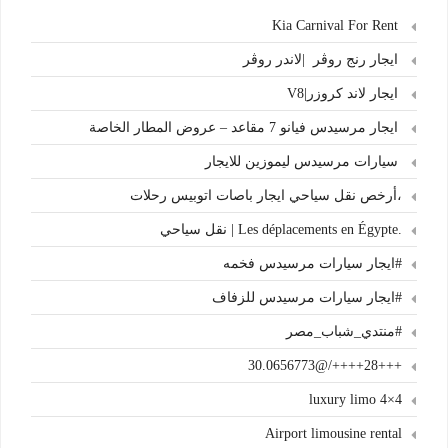
Kia Carnival For Rent
ايجار رنج روڤر |لاندر روڤر
ايجار لاند كروزر|V8
ايجار مرسيدس فيانو 7 مقاعد – عروض المطار الخاصة
سيارات مرسيدس ليموزين للايجار
،أرخص نقل سياحي ايجار باصات اتوبيس رحلات
.Les déplacements en Égypte | نقل سياحي
#ايجار سيارات مرسيدس فخمه
#ايجار سيارات مرسيدس للزفاف
#منتدي_شباب_مصر
+++28++++/@30.0656773
4×4 luxury limo
Airport limousine rental