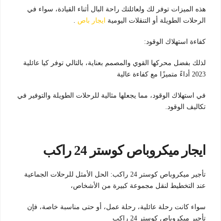
هذه الميزات توفر لك ولعائلتك راحة البال أثناء القيادة، سواء في
الرحلات الطويلة أو التنقلات اليومية
ايجار باص
.
كفاءة استهلاك الوقود:
لذلك بفضل محركها القوي والمصمم بعناية، بالتالي توفر كيا عائلية
2023 أداءً متميزًا مع كفاءة عالية
في استهلاك الوقود، مما يجعلها مثالية للرحلات الطويلة والتوفير في
تكاليف الوقود.
ايجار ميكروباص كوستر 24 راكب
تأجير ميكروباص كوستر 24 راكب: الحل الأمثل للرحلات الجماعية
عند التخطيط لنقل مجموعة كبيرة من الأشخاص،
سواء كانت رحلة عائلية، رحلة عمل، أو حتى مناسبة خاصة، فإن
تأجير ميكروباص كوستر 24 راكب