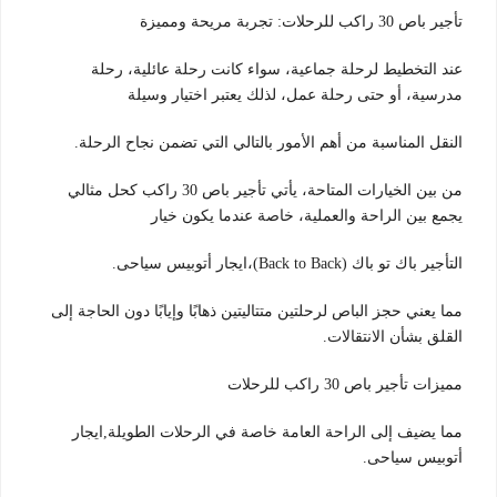
تأجير باص 30 راكب للرحلات: تجربة مريحة ومميزة
عند التخطيط لرحلة جماعية، سواء كانت رحلة عائلية، رحلة
مدرسية، أو حتى رحلة عمل، لذلك يعتبر اختيار وسيلة
النقل المناسبة من أهم الأمور بالتالي التي تضمن نجاح الرحلة.
من بين الخيارات المتاحة، يأتي تأجير باص 30 راكب كحل مثالي
يجمع بين الراحة والعملية، خاصة عندما يكون خيار
التأجير باك تو باك (Back to Back)،ايجار أتوبيس سياحى.
مما يعني حجز الباص لرحلتين متتاليتين ذهابًا وإيابًا دون الحاجة إلى
القلق بشأن الانتقالات.
مميزات تأجير باص 30 راكب للرحلات
مما يضيف إلى الراحة العامة خاصة في الرحلات الطويلة,ايجار
أتوبيس سياحى.