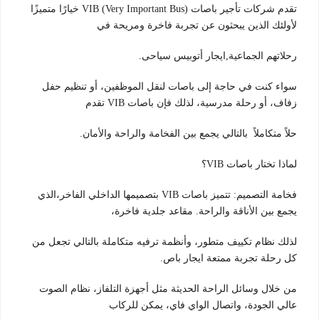
تقدم شركات تأجير باصات VIB (Very Important Bus) خيارًا متميزًا
لأولئك الذين يبحثون عن تجربة فاخرة ومريحة في
رحلاتهم الجماعية,ايجار أتوبيس سياحى.
سواء كنت في حاجة إلى باصات لنقل الموظفين، أو تنظيم حفل
زفاف، أو رحلة مدرسية، لذلك فإن باصات VIB تقدم
حلاً متكاملاً بالتالي يجمع بين الفخامة والراحة والأمان.
لماذا تختار باصات VIB؟
فخامة التصميم: تتميز باصات VIB بتصميمها الداخلي الفاخر،الذي
يجمع بين الأناقة والراحة. مقاعد جلدية فاخرة،
لذلك نظام تكييف متطور، وأنظمة ترفيه متكاملة بالتالي تجعل من
كل رحلة تجربة ممتعة ايجار باص.
من خلال وسائل الراحة الحديثة مثل أجهزة التلفاز، نظام الصوت
عالي الجودة، واتصال الواي فاي، يمكن للركاب