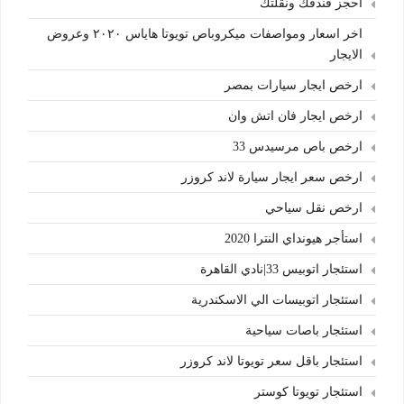
احجز فندقك ونقلتك
اخر اسعار ومواصفات ميكروباص تويوتا هاياس ٢٠٢٠ وعروض
الايجار
ارخص ايجار سيارات بمصر
ارخص ايجار فان اتش وان
ارخص باص مرسيدس 33
ارخص سعر ايجار سيارة لاند كروزر
ارخص نقل سياحي
استأجر هيونداي النترا 2020
استئجار اتوبيس 33|نادي القاهرة
استئجار اتوبيسات الي الاسكندرية
استئجار باصات سياحية
استئجار باقل سعر تويوتا لاند كروزر
استئجار تويوتا كوستر