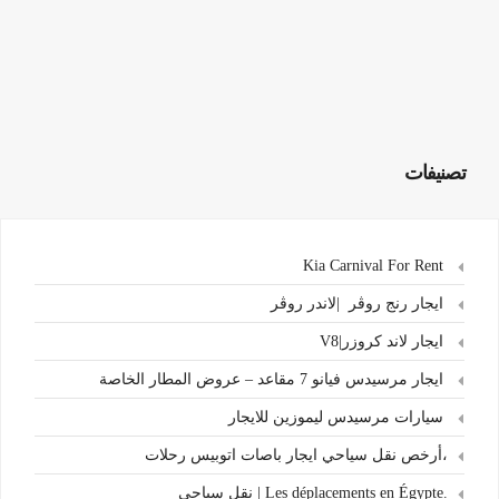
تصنيفات
Kia Carnival For Rent
ايجار رنج روڤر |لاندر روڤر
ايجار لاند كروزر|V8
ايجار مرسيدس فيانو 7 مقاعد – عروض المطار الخاصة
سيارات مرسيدس ليموزين للايجار
،أرخص نقل سياحي ايجار باصات اتوبيس رحلات
.Les déplacements en Égypte | نقل سياحي