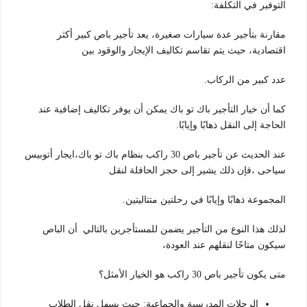
التوفير في التكلفة:
مقارنة بتأجير عدة سيارات صغيرة، يعد تأجير باص كبير أكثر
اقتصادية، حيث يتم تقاسم تكاليف الإيجار والوقود بين
عدد كبير من الركاب.
كما أن خيار التأجير باك تو باك يمكن أن يوفر تكاليف إضافية عند
الحاجة إلى النقل ذهابًا وإيابًا.
عند الحديث عن تأجير باص 30 راكب بنظام باك تو باك،ايجار أتوبيس
سياحى ،فإن ذلك يشير إلى حجز الحافلة لنقل
المجموعة ذهابًا وإيابًا في رحلتين متتاليتين.
لذلك هذا النوع من التأجير يضمن للمستأجرين بالتالي أن الباص
سيكون متاحًا لنقلهم عند العودة،
متى يكون تأجير باص 30 راكب هو الخيار الأمثل؟
الرحلات المدرسية والجماعية: حيث يسهل نقل الطلاب