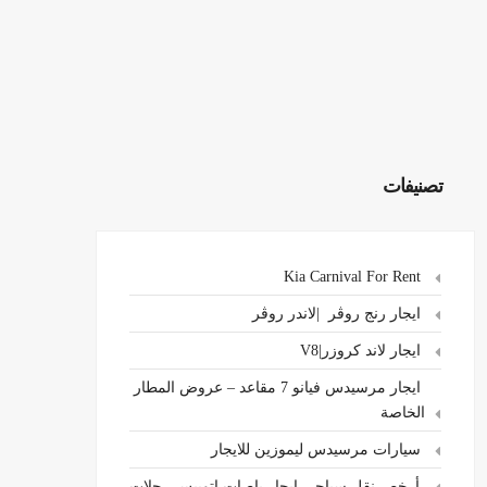
تصنيفات
Kia Carnival For Rent
ايجار رنج روڤر |لاندر روڤر
ايجار لاند كروزر|V8
ايجار مرسيدس فيانو 7 مقاعد – عروض المطار
الخاصة
سيارات مرسيدس ليموزين للايجار
،أرخص نقل سياحي ايجار باصات اتوبيس رحلات