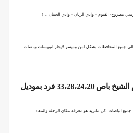
ي مطروح- الفيوم – وادي الريان – وادي الحيتان …)
والي جميع المحافظات بشكل امن وميسر لايجار اتوبيسات وباصات
ايجار اتوبيسات وباصات الي شرم الشيخ باص 33،28،24،20 فرد بموديل
ميع الباصات كل مانريد هو معرفه مكان الرحلة والمعاد