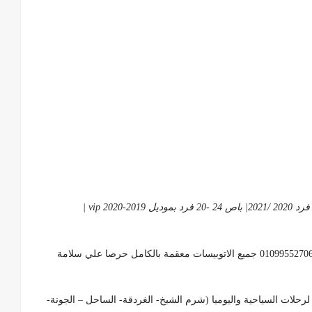
استمتع بأقوي واحدث الاتوبيسات السياحية مع شركة عمار ليموزين للايجار الاتوبيسات 01099552706 والباصات والمكيروباصات والفانات السياحية في مدينة نصر اسطول من الاتوبيسات السياحية باحدث المودلات السياحية وبجميع فئتها 50 راكب مرسيدس 2020/2021 | اتوبيس 33 راكب 2020| باص 28 فرد 2020 /2021| باص 24 -20 فرد بموديل 2019-2020 vip |
بالتالي يوجد جميع الموديلات ابتداء من 2016 وحتي 2020 ، 01099552706 جميع الاتوبيسات معقمة بالكامل حرصا علي سلامة
لرحلات السياحية واليوميا (شرم الشيخ- الغردقة- الساحل – الجونة-