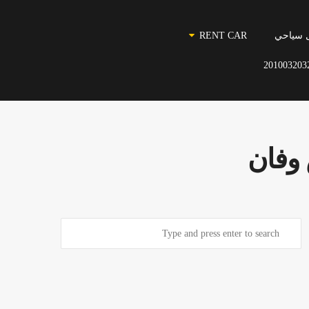
 سياحي
RENT CAR
201003203
 وفان