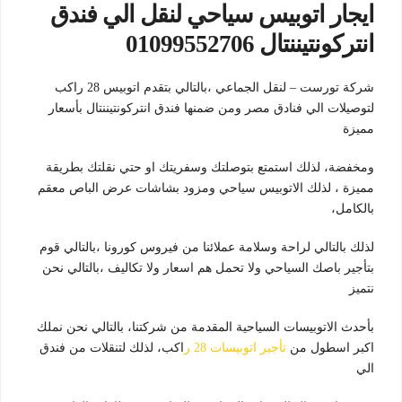
ايجار اتوبيس سياحي لنقل الي فندق
انتركونتيننتال 01099552706
شركة تورست – لنقل الجماعي ،بالتالي بتقدم اتوبيس 28 راكب
لتوصيلات الي فنادق مصر ومن ضمنها فندق انتركونتيننتال بأسعار
مميزة
ومخفضة، لذلك استمتع بتوصلتك وسفريتك او حتي نقلتك بطريقة
مميزة ، لذلك الاتوبيس سياحي ومزود بشاشات عرض الباص معقم
بالكامل،
لذلك بالتالي لراحة وسلامة عملائنا من فيروس كورونا ،بالتالي قوم
بتأجير باصك السياحي ولا تحمل هم اسعار ولا تكاليف ،بالتالي نحن
نتميز
بأحدث الاتوبيسات السياحية المقدمة من شركتنا، بالتالي نحن نملك
اكبر اسطول من
تأجير اتوبيسات 28 ر
اكب، لذلك لتنقلات من فندق
الي