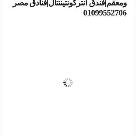
ومعقم|فندق انتركونتيننتال|فنادق مصر
01099552706