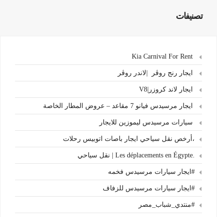
تصنيفات
Kia Carnival For Rent
ايجار رنج روڤر |لاندر روڤر
ايجار لاند كروزر|V8
ايجار مرسيدس فيانو 7 مقاعد – عروض المطار الخاصة
سيارات مرسيدس ليموزين للايجار
،أرخص نقل سياحي ايجار باصات اتوبيس رحلات
.Les déplacements en Égypte | نقل سياحي
#ايجار سيارات مرسيدس فخمه
#ايجار سيارات مرسيدس للزفاف
#منتدي_شباب_مصر