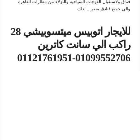
فندق ولاستقبال الفوجات السياحيه والنزلاء من مطارات القاهرة
والي جميع فنادق مصر .. لذلك
للايجار اتوبيس ميتسوبيشي 28
راكب الي سانت كاترين
01099552706-01121761951