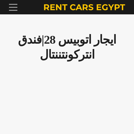
RENT CARS EGYPT
ايجار اتوبيس 28|فندق
انتركونتننتال