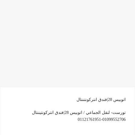
اتوبيس 28|فندق انتركونتننتال
تورست- لنقل الجماعي / اتوبيس 28|فندق انتركونتيننتال
01099552706-01121761951