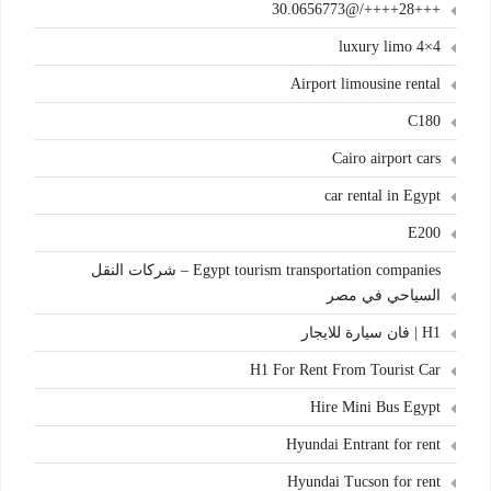
+++28++++/@30.0656773
4×4 luxury limo
Airport limousine rental
C180
Cairo airport cars
car rental in Egypt
E200
Egypt tourism transportation companies – شركات النقل
السياحي في مصر
H1 | فان سيارة للايجار
H1 For Rent From Tourist Car
Hire Mini Bus Egypt
Hyundai Entrant for rent
Hyundai Tucson for rent