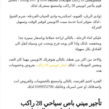
ميتسوبيشي 28 راكب بموديلات مختلفة 2016 و 2017 و2020 ، بالتالي
قوم بتأجير اتوبيس 28 راكب واستمتع بسفرتك لذلك
(وادي الريان- الفيوم- اسكندرية-وادي الحيتان-الغردقة- شرم الشيخ
، لذلك متوفر لدينا خدمة مبيت الاتوبيس لتوفير الوقت وتسهيل
الحركة
عليكم اثناء الرحلة ، بالتالي لراحة عملائنا وباسعار مميزة جدا
ومخفضه ،لذلك واذا كان يوجد فرح وتبحث عن وسيلة لنقل الي
الفنادق بكل سهولة
والاخذ من اكثر من نقطة، بالتالي هنوفرلك الاتوبيس مهما كان العدد
وبنفس الموديلات ، لذلك
ايجار اتوبيس 28 راكب
بعروض وخصومات
هذه
الفتره اغتنم الفرصه، بالتالي واستمتع بالخصومات والعروض انت
واصدقائك او حتي اسرتك وعائلتك 01099552706 لذلك
تأجير ميني باص سياحي 28 راكب