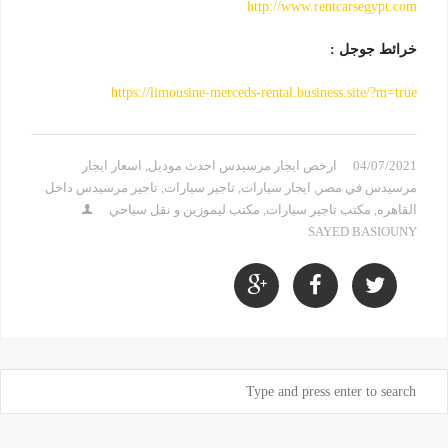
http://www.rentcarsegypt.com
خرائط جوجل :
https://limousine-merceds-rental.business.site/?m=true
04/07/2021
ارخص ايجار مرسيدس احدث موديل
,
اسعار ايجار
مرسيدس في مصر
,
ايجار سيارات
,
تاجير سيارات
,
تاجير مرسيدس داخل
القاهره
,
مكتب تاجير سيارات
,
مكتب ليموزين و نقل سياحي
SAYED BASIOUNY