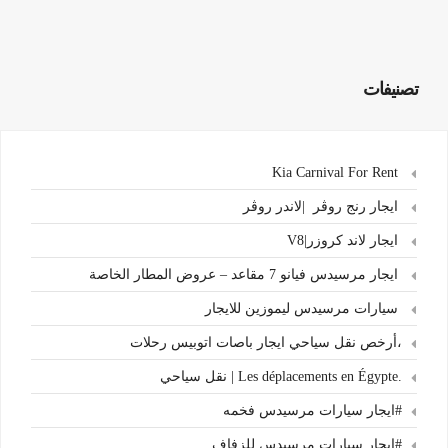
تصنيفات
Kia Carnival For Rent
ايجار رنج روڤر |لاندر روڤر
ايجار لاند كروزر|V8
ايجار مرسيدس فيانو 7 مقاعد – عروض المطار الخاصة
سيارات مرسيدس ليموزين للايجار
،أرخص نقل سياحي ايجار باصات اتوبيس رحلات
.Les déplacements en Égypte | نقل سياحي
#ايجار سيارات مرسيدس فخمه
#ايجار سيارات مرسيدس للزفاف