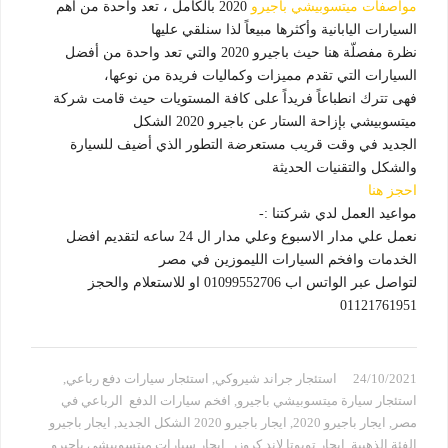
مواصفات ميتسوبيشي باجيرو
2020 بالكامل ، تعد واحدة من اهم
السيارات اليابانية وأكثرها مبيعاً لذا سنلقي عليها
نظرة مفصلّة هنا حيث باجيرو 2020 والتي تعد واحدة من أفضل
السيارات التي تقدم مميزات وكماليات فريدة من نوعها،
فهى تترك انطباعاً فريداً على كافة المستويات حيث قامت شركة
ميتسوبيشي بإزاحة الستار عن باجيرو 2020 الشكل
الجديد في وقت قريب مستعرضة التطور الذي أضيف للسيارة
والشكل والتقنيات الحديثة
احجز هنا
مواعيد العمل لدي شركتنا :-
نعمل علي مدار الاسبوع وعلي مدار ال 24 ساعه لتقديم افضل
الخدمات وافخم السيارات الليموزين في مصر
لتواصل عبر الواتس اب 01099552706 او للاستعلام والحجز
01121761951
24/10/2021
استئجار جراند شيروكي
,
استئجار سيارات دفع رباعي
,
استئجار سيارة ميتسوبيشي باجيرو
,
افخم سيارات الدفع الرباعي في
مصر
,
ايجار باجيرو 2020
,
ايجار باجيرو 2020 الشكل الجديد
,
ايجار باجيرو
الفئة الذهبية
,
ايجار تويوتا لاند كروزر
,
ايجار سيارات ميتسوبيشي باجيرو