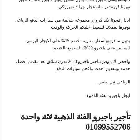
تويوتا فورتشنر ، استئجار جراند شيروكي
ايجار تويوتا لاند كروزر مجموعه ضخمة من سيارات الدفع الرباعي
نوفرها لعملائنا لتسهيل عليكم الحركة والوقت
بدون سائق وبأسعار مغرية ،خصم 15% علي الايجار اليومي
للميتسوبيشي باجيرو 2020 ، استمتع بالخصم
واحجز الان وقم بتاجير باجيرو 2020 بدون سائق نعد بتقديم افضل
خدمة وبتقديم احدث وافخم سيارات الدفع
الرباعي في مصر .
ايجار باجيرو الفئة الذهبية
تأجير باجيرو الفئة الذهبية
فئة
واحدة
01099552706