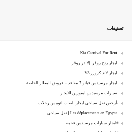
تصنيفات
Kia Carnival For Rent
ايجار رنج روڤر |لاندر روڤر
ايجار لاند كروزر|V8
ايجار مرسيدس فيانو 7 مقاعد – عروض المطار الخاصة
سيارات مرسيدس ليموزين للايجار
،أرخص نقل سياحي ايجار باصات اتوبيس رحلات
.Les déplacements en Égypte | نقل سياحي
#ايجار سيارات مرسيدس فخمه