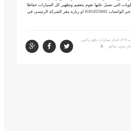
ولويات التي نعمل عليها نقوم بتعقيم وتطهير كل السيارات حفاظا
علي سلامة عملائنا يمكنك الحجز عن طريق رسالة قصيرة عبر الواتساب 01014555692 او زيارة مقر الشركة الرئيسى في
4*4
,
ايجار سيارات دفع رباعي
,
ار بدون سائق