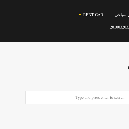
 سياحي
RENT CAR
201003203