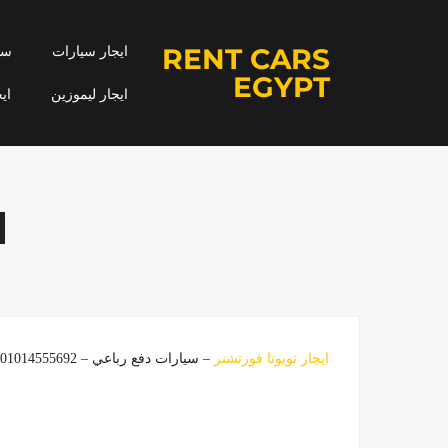
RENT CARS
ايجار سيارات
سيا
EGYPT
ايجار ليموزين
اي
ا
ايجار تويوتا فورتشنر
– سيارات دفع رباعي – 01014555692