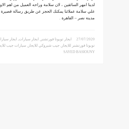
لدينا امهر السائقين ، لان سلامة وراحه العميل من اهم الا
مدينة نصر – القاهرة .
27/07/2020
ايجار تويوتا فورتشنر
,
ايجار سيارات
,
ايجار سيارات 
تويوتا فورتشنر للايجار
,
جيب شيروكي للايجار
,
سيارات جيب للايج
SAYED BASIOUNY