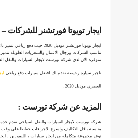
ايجار تويوتا فورتشنر للشركات –
ايجار تويوتا فورتشنر موديل 2020 جيب دفع رباعي تتميز باعلي اوبشن للايجار تتميز ايضا بصالون يسع 7 اشخاص
تناسب الشركات ورجال الاعمال والسفريات الطويلة تتميز دائ
متوفرة الان لدي شركة تورست لايجار السيارات والنقل ال
تاجير سيارة رخيصة نقدم لك افضل سيارات دفع رباعي
ايج
العصري موديل 2020 .
المزيد عن شركة تورست :
شركة تورست لايجار السيارات والنقل السياحي تقدم خدما
مناسبة باقل التكاليف واسرع الاجراءات حفاظا علي وقت ا
نوفر مجموعة متكامله من ايجار سيارات ، الليموزين ، ايجا