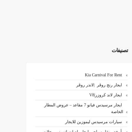
تصنيفات
Kia Carnival For Rent
ايجار رنج روڤر |لاندر روڤر
ايجار لاند كروزر|V8
ايجار مرسيدس فيانو 7 مقاعد – عروض المطار
الخاصة
سيارات مرسيدس ليموزين للايجار
،أرخص نقل سياحي ايجار باصات اتوبيس رحلات