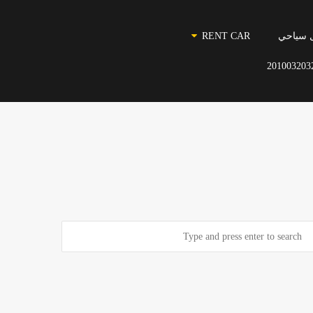
 سياحي
RENT CAR
201003203