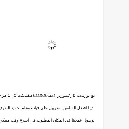
مع تورست كار ليموزين 01119108231 هتقدملك كل ما هو جديد و متميز في تخصصات النقل السياحي و وسيارات السفاري
لدينا افضل الساىقين مدربين علي قياده وعلم بجميع الطرق
لوصول عملاىنا في المكان المطلوب في اسرع وقت ممكن