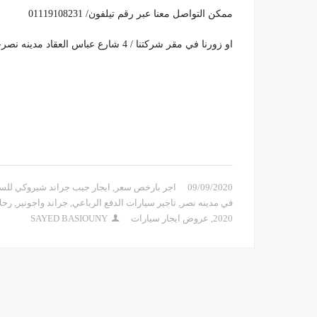
ممكن التواصل معنا عبر رقم تيلفون/ 01119108231
او زورنا في مقر شركتنا / 4 شارع عباس العقاد مدينه نصر- فوق بيتزا ماستر
09/09/2020
اجر بارخص سعر
,
ايجار جيب جراند شيروكي للس
في مدينه نصر
,
تاجير سيارات الدفع الرباعي
,
جراند واجونير
,
رحل
2020
,
عروض ايجار سيارات
SAYED BASIOUNY