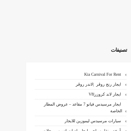
تصنيفات
Kia Carnival For Rent
ايجار رنج روڤر |لاندر روڤر
ايجار لاند كروزر|V8
ايجار مرسيدس فيانو 7 مقاعد – عروض المطار
الخاصة
سيارات مرسيدس ليموزين للايجار
،أرخص نقل سياحي ايجار باصات اتوبيس رحلات