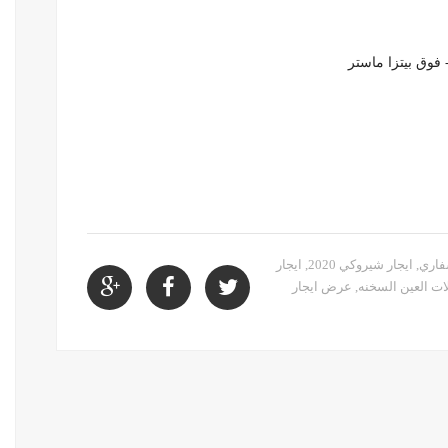
فاري
,
ايجار شيروكي 2020
,
ايجار
ات العين السخنه
,
عرض ايجار