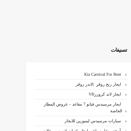
تصنيفات
Kia Carnival For Rent
ايجار رنج روڤر |لاندر روڤر
ايجار لاند كروزر|V8
ايجار مرسيدس فيانو 7 مقاعد – عروض المطار
الخاصة
سيارات مرسيدس ليموزين للايجار
،أرخص نقل سياحي ايجار باصات اتوبيس رحلات