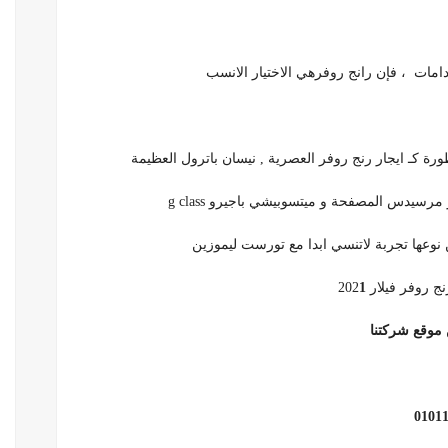
خدامات ، فإن رانج روفرهي الاختيار الانسب
رسيدس المصفحة و ميتسوبيشي باجيرو g class
ن نوعها تجربة لاتنسي ابدا مع تورست ليموزين
وفر فيلار 202
1
موقع شركتنا