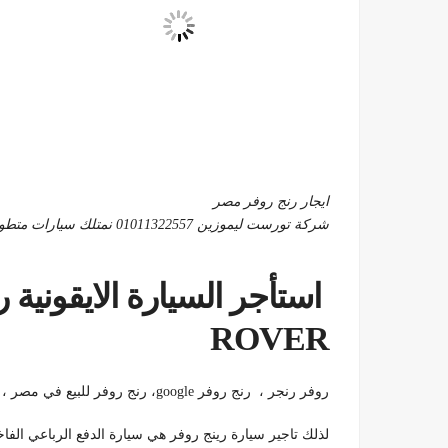
ايجار رنج روفر مصر
شركة تورست ليموزين 01011322557 نمتلك سيارات متطورة كـ ايجار رنج روفر العصرية
استأجر السيارة الايقونية رنج ر
ROVER
روفر رنجر ، رنج روفر google، رنج روفر للبيع في مصر ، 01011322557 روفر رنج سعر ، رنج روفر فيلار 2021
لذلك تاجير سيارة رينج روفر هي سيارة الدفع الرباعي الفا