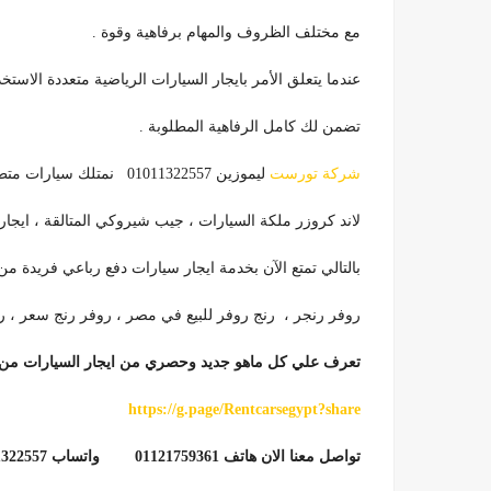
مع مختلف الظروف والمهام برفاهية وقوة .
عندما يتعلق الأمر بايجار السيارات الرياضية متعددة الاست
تضمن لك كامل الرفاهية المطلوبة .
شركة تورست
ليموزين 01011322557 نمتلك سيارات متطورة كـ ايجار رنج روفر العصرية , نيسان باترول العظيمة
لاند كروزر ملكة السيارات ، جيب شيروكي المتالقة ، ايجار م
بالتالي تمتع الآن بخدمة ايجار سيارات دفع رباعي فريدة م
روفر رنجر ، رنج روفر للبيع في مصر ، روفر رنج سعر ، رنج ر
تعرف علي كل ماهو جديد وحصري من ايجار السيارات من 
https://g.page/Rentcarsegypt?share
تواصل معنا الان هاتف 01121759361 واتساب 01011322557