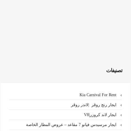
تصنيفات
Kia Carnival For Rent
ايجار رنج روڤر |لاندر روڤر
ايجار لاند كروزر|V8
ايجار مرسيدس فيانو 7 مقاعد – عروض المطار الخاصة