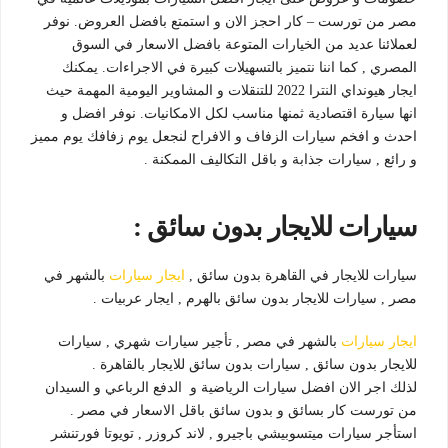
مصر من تورست – كار احجز الان و استمتع بافضل العروض. نوفر
لعملائنا عديد من الخيارات المتوعة بافضل الاسعار في السوق
المصري , كما اننا نتميز بالتسهيلات كبيرة في الاجراءات. يمكنك
ايجار هيونداي النترا 2022 للتنقلات و المشاوير اليومية المهمة حيث
انها سيارة اقتصادية ثمنها مناسب لكل الامكانيات. نوفر افضل و
احدث و افخم سيارات الزفاف و الافراح لنجعل يوم زفافك يوم مميز
و رائع , سيارات جذابة و باقل التكاليف الممكنة .
سيارات للايجار بدون سائق :
سيارات للايجار في القاهرة بدون سائق ,
ايجار سيارات
بالشهر في
مصر , سيارات للايجار بدون سائق بالهرم , ايجار عربيات .
ايجار سيارات
بالشهر في مصر , تأجير سيارات شهري , سيارات
للايجار بدون سائق , سيارات بدون سائق للايجار بالقاهرة .
لذلك اجر الان افضل سيارات الرياضية و الدفع الرباعي و السيدان
من تورست كار بسائق و بدون سائق باقل الاسعار في مصر .
استأجر سيارات ميتسوبيشي باجيرو , لاند كروزر , تويوتا فورتنشر