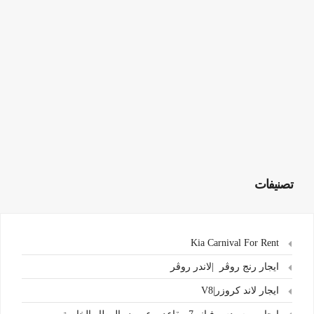
تصنيفات
Kia Carnival For Rent
ايجار رنج روڤر |لاندر روڤر
ايجار لاند كروزر|V8