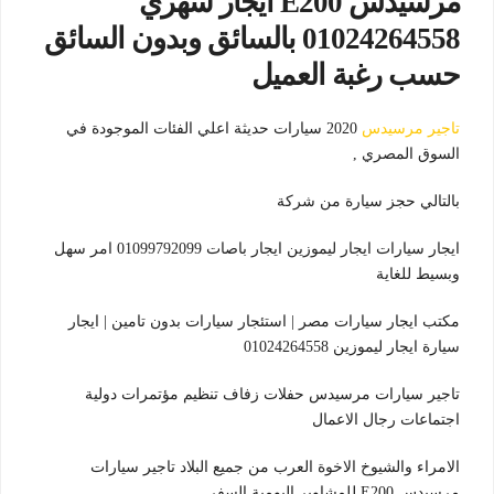
مرسيدس E200 ايجار شهري
01024264558 بالسائق وبدون السائق
حسب رغبة العميل
تاجير مرسيدس
2020 سيارات حديثة اعلي الفئات الموجودة في
السوق المصري ,
بالتالي حجز سيارة من شركة
ايجار سيارات ايجار ليموزين ايجار باصات 01099792099 امر سهل
وبسيط للغاية
مكتب ايجار سيارات مصر | استئجار سيارات بدون تامين | ايجار
سيارة ايجار ليموزين 01024264558
تاجير سيارات مرسيدس حفلات زفاف تنظيم مؤتمرات دولية
اجتماعات رجال الاعمال
الامراء والشيوخ الاخوة العرب من جميع البلاد تاجير سيارات
مرسيدس E200 للمشاوير اليومية السفر