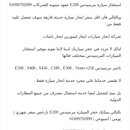
استئجار سيارة مرسيدس E200 عقود سنوية للشركات 01099792099
وبالتالي فان اقل سعر ايجار سيارة حديثة فارهة سوف تحصل عليه
فقط من
شركة ايجار سيارات ايجار ليموزين ايجار باصات
لذلك لا تتردد في حجز سيارتك لدينا لاننا نقوم بتوفير استئجار
السيارات المرسيدس بمختلف فئاتها
تاجير مرسيدس E200 , S400 , S450 , C180 , E300 , Viano v250
لا تقتصر خدماتنا علي مجرد خدمة ايجار سيارة فقط ,
بل تمتد لتشمل ايضا خدمة استقبال مشرف من جميع المطارات
الدولية
بالتالي يمكنك حجز السيارة مرسيدس E200 بارخص سعر شهري |
يومي | اسبوعي | 01099792099