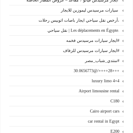
ايجار مرسيدس فيانو 7 مقاعد – عروض المطار الخاصة
سيارات مرسيدس ليموزين للايجار
،أرخص نقل سياحي ايجار باصات اتوبيس رحلات
.Les déplacements en Égypte | نقل سياحي
#ايجار سيارات مرسيدس فخمه
#ايجار سيارات مرسيدس للزفاف
#منتدي_شباب_مصر
+++28++++/@30.0656773
4×4 luxury limo
Airport limousine rental
C180
Cairo airport cars
car rental in Egypt
E200