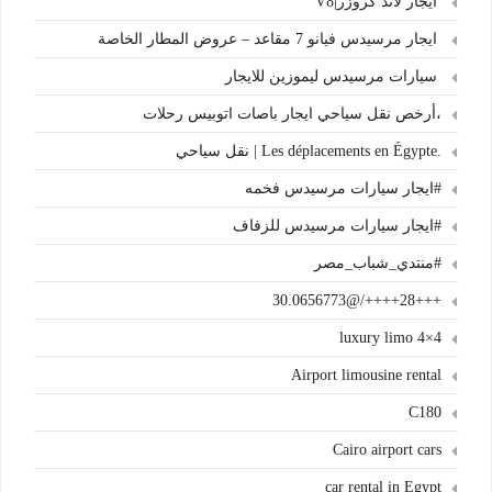
ايجار لاند كروزر|V8
ايجار مرسيدس فيانو 7 مقاعد – عروض المطار الخاصة
سيارات مرسيدس ليموزين للايجار
،أرخص نقل سياحي ايجار باصات اتوبيس رحلات
.Les déplacements en Égypte | نقل سياحي
#ايجار سيارات مرسيدس فخمه
#ايجار سيارات مرسيدس للزفاف
#منتدي_شباب_مصر
+++28++++/@30.0656773
4×4 luxury limo
Airport limousine rental
C180
Cairo airport cars
car rental in Egypt