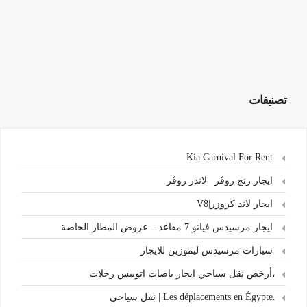
تصنيفات
Kia Carnival For Rent
ايجار رنج روڤر |لاندر روڤر
ايجار لاند كروزر|V8
ايجار مرسيدس فيانو 7 مقاعد – عروض المطار الخاصة
سيارات مرسيدس ليموزين للايجار
،أرخص نقل سياحي ايجار باصات اتوبيس رحلات
.Les déplacements en Égypte | نقل سياحي