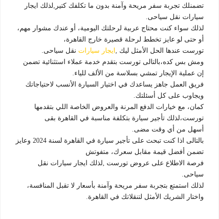
تضمنلك تجربة سفر مريحة وآمنة بدون ما تكلفك كتير,لذلك ايجار
سيارات نقل سياحى.
لذلك سواء كنت محتاج عربية لرحلتك اليومية، أو عندك مشوار مهم،
أو حتى لو عايز تخطط لرحلة قصيرة خارج القاهرة،
تورست عندها الحل الأمثل ليك ,
ايجار سيارات
نقل سياحى.
ومش بس كده،بالتالى تورست بتقدم خدمة عملاء استثنائية تضمن
إن عملية الإيجار تمشي بسلاسة من الألف للياء.
فريق العمل جاهز يساعدك في اختيار السيارة الأنسب لاحتياجاتك
ويجاوب على كل أسئلتك.
كمان، مع خيارات الدفع المرنة والعروض الخاصة اللي بتقدمها
تورست،لذلك تأجير سيارة بتكلفة مناسبة في القاهرة بقى
أسهل من أي وقت مضى.
بالتالى اذا كنت تبحث على تأجير سيارة في القاهرة لسنة 2024 وعايز
تضمن أفضل قيمة مقابل سعرك، متفوتش
فرصة الاطلاع على عروض تورست ,لذلك ايجار سيارات نقل
سياحى.
لذلك استمتع بتجربة سفر مريحة وآمنة بأسعار لا تقبل المنافسة،
واختار الشريك الأمثل لتنقلاتك في القاهرة.