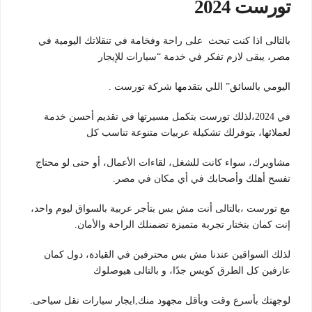
تورست 2024
بالتالى اذا كنت تبحث على راحة وفخامة في تنقلاتك اليومية في
مصر، يبقى لازم تفكر في خدمة “سيارات للإيجار
اليومي بالسائق”
اللي بتقدمها شركة تورست .
في 2024،لذلك تورست بتكمل مسيرتها في تقديم أحسن خدمة
لعملائها، بتوفرلك تشكيلة عربيات متنوعة تناسب كل
مشاويرك، سواء كانت للشغل، لقاءات الأعمال، أو حتى لو محتاج
تفسح أهلك وأصحابك في أي مكان في مصر
.
مع تورست ،بالتالى أنت مش بس بتأجر عربية بالسواق ليوم واحد،
إنت كمان بتختار تجربة متميزة تضمنلك الراحة والأمان.
لذلك السواقين عندنا مش بس محترفين في القيادة، دول كمان
عارفين كل الطرق كويس جدًا، و بالتالى هيوصلوك
لوجهتك بأسرع
وقت وبأقل مجهود منك,ايجار سيارات نقل سياحى
.