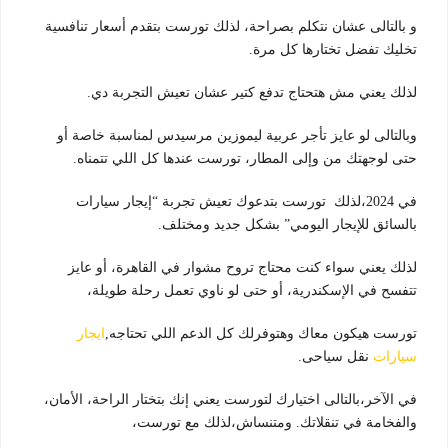
و بالتالى عشان نتكلم بصراحة، لذلك تورست بتقدم أسعار تنافسية
تخليك تفضل تختارها كل مرة.
لذلك يعني مش هتحتاج تدفع كتير عشان تعيش التجربة دي.
وبالتالى لو عايز تأجر عربية ليموزين مرسيدس لمناسبة خاصة أو
حتى لوجهتك من وإلى المطار، تورست عندها كل اللي تتمناه
.
في 2024،لذلك تورست بتدعوك تعيش تجربة “إيجار سيارات
بالسائق للإيجار اليومي” بشكل جديد ومختلف.
لذلك يعني سواء كنت محتاج تروح مشوار في القاهرة، أو عايز
تتفسح في الإسكندرية، أو حتى لو ناوي تعمل رحلة طويلة،
تورست هيكون معاك وهتوفرلك كل الدعم اللي تحتاجه,
ايجار
سيارات
نقل سياحى
.
في الآخر،بالتالى اختيارك لتورست يعني إنك بتختار الراحة، الأمان،
والفخامة في تنقلاتك. ومتنساش،لذلك مع تورست،