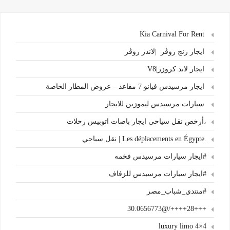
Kia Carnival For Rent
ايجار رنج روڤر |لاندر روڤر
ايجار لاند كروزر|V8
ايجار مرسيدس فيانو 7 مقاعد – عروض المطار الخاصة
سيارات مرسيدس ليموزين للايجار
،أرخص نقل سياحي ايجار باصات اتوبيس رحلات
.Les déplacements en Égypte | نقل سياحي
#ايجار سيارات مرسيدس فخمه
#ايجار سيارات مرسيدس للزفاف
#منتدي_شباب_مصر
+++28++++/@30.0656773
4×4 luxury limo