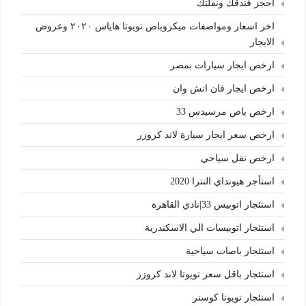
احجز فندقك ونقلتك
اخر اسعار ومواصفات ميكروباص تويوتا هاياس ٢٠٢٠ وعروض
الايجار
ارخص ايجار سيارات بمصر
ارخص ايجار فان اتش وان
ارخص باص مرسيدس 33
ارخص سعر ايجار سيارة لاند كروزر
ارخص نقل سياحي
استأجر هيونداي النترا 2020
استئجار اتوبيس 33|نادي القاهرة
استئجار اتوبيسات الي الاسكندرية
استئجار باصات سياحية
استئجار باقل سعر تويوتا لاند كروزر
استئجار تويوتا كوستر