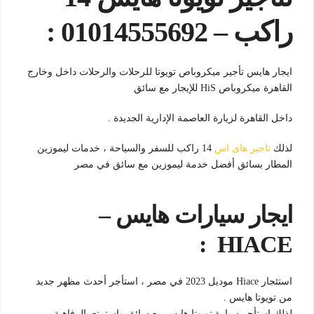
راكب – 01014555692 :
ايجار هايس تأجير ميكروباص تويوتا للرحلات والرحلات داخل وخارج
القاهرة ميكروباص HiS للإيجار مع سائق
داخل القاهرة لزيارة العاصمة الإدارية الجديدة .
لذلك
تاجير هاى اس
14 راكب للسفر والسياحة ، خدمات ليموزين
المطار بسائق أفضل خدمة ليموزين مع سائق في مصر
ايجار سيارات هايس –
HIACE :
استئجار Hiace موديل 2023 في مصر ، استأجر أحدث مظهر جديد
من تويوتا هايس .
لذلك استأجر سيارة تويوتا هايس مع سائق واستمتع بالرفاهية