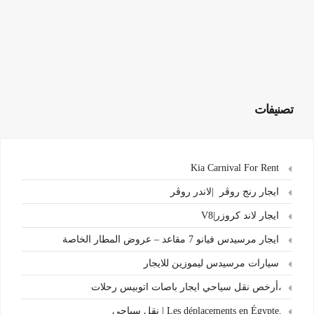
تصنيفات
Kia Carnival For Rent
ايجار رنج روڤر |لاندر روڤر
ايجار لاند كروزر|V8
ايجار مرسيدس فيانو 7 مقاعد – عروض المطار الخاصة
سيارات مرسيدس ليموزين للايجار
،أرخص نقل سياحي ايجار باصات اتوبيس رحلات
.Les déplacements en Égypte | نقل سياحي