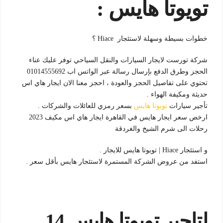
تويوتا هايس :
خطوات بسيطة وسهلة لاستئجار Hiace ؟
شركة تورست لايجار السيارات والنقل السياحي توفر عليك عناء
الحجز وطرق الدفع بإرسال رسالة عبر الواتس اب 01014555692
تحتوي على تفاصيل الحجز والعودة ، احجز معنا الان ايجار هاي اس
حديثة ومكيفة الهواء .
تأجير سيارات
تويوتا هايس
بسعر رمزي للعائلات والشركات .
ارخص سعر ايجار هايس في القاهرة ايجار هاي اس مكيف 2023
رحلات الى شرم الشيخ والغردقة
و استئجار Hiace | تويوتا هايس للايجار .
استفد من عروض الشركة المستمرة لاستئجار هايس بأقل سعر .
لتاجير تويوتا هايس 14