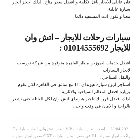
فان عائلي للايجار باقل تكلفة و افضل سعر متاح , لذلك احجز ايجار
سيارة عائلية
معنا و تكون انت المستفيد دائما .
سيارات رحلات للايجار – اتش وان
للايجار 01014555692 :
افضل خدمات ليموزين مطار القاهرة متوفرة من شركة تورست
لايجار السيارات
والنقل السياحي .
استاجر اروع سيارة هيونداى H1 مع سائق في القاهرة لكي تقوم
بزيارة افضل المعالم السياحية والاثارية .
لذلك افضل قرر لك تاجير هيونداى اتش وان لكل العائلة حتي تشعر
بالراحة و الامان في وقت واحد .
28/04/2021
اسعار ايجار سيارات VIP
,
ايجار اتش وان
,
ايجار سيارات 7
راكب
,
ايجار سيارات H1 في مصر
,
ايجار سيارات SIXT مصر
,
ايجار سيارات