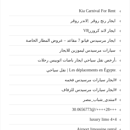
Kia Carnival For Rent
ايجار رنج روڤر |لاندر روڤر
ايجار لاند كروزر|V8
ايجار مرسيدس فيانو 7 مقاعد – عروض المطار الخاصة
سيارات مرسيدس ليموزين للايجار
،أرخص نقل سياحي ايجار باصات اتوبيس رحلات
.Les déplacements en Égypte | نقل سياحي
#ايجار سيارات مرسيدس فخمه
#ايجار سيارات مرسيدس للزفاف
#منتدي_شباب_مصر
+++28++++/@30.0656773
4×4 luxury limo
Airport limousine rental