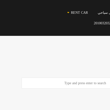
 سياحي
RENT CAR
201003203