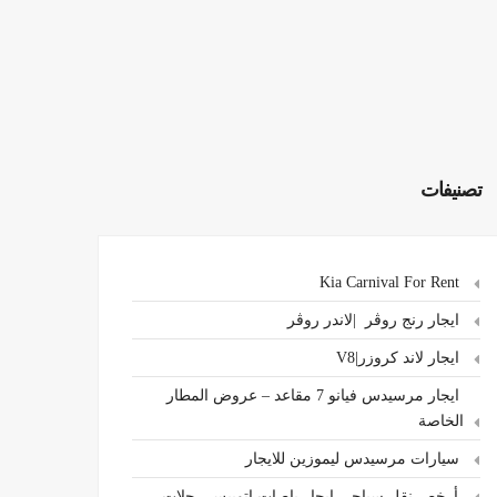
تصنيفات
Kia Carnival For Rent
ايجار رنج روڤر |لاندر روڤر
ايجار لاند كروزر|V8
ايجار مرسيدس فيانو 7 مقاعد – عروض المطار
الخاصة
سيارات مرسيدس ليموزين للايجار
،أرخص نقل سياحي ايجار باصات اتوبيس رحلات