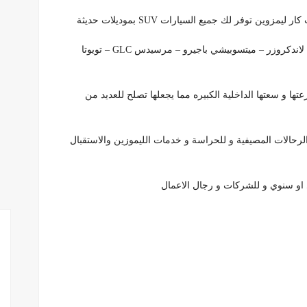
 توفر لك جميع السيارات SUV بموديلات حديثة
– يتوفر لدي شركه تورست ( جيب جراند شيروكي – تويوتا لاندكروزر – ميتسوبيشي باجيرو – مرسيدس GLC – تويوتا
ر و تمتاز بسرعتها و سعتها الداخلية الكبيره مما يجعلها تصلح للعديد من
احية و الرحالات المصيفية و للحراسة و خدمات الليموزين والاستقبال