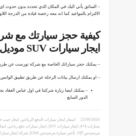
– السائق يأتي اليك في المكان الذي تحدده بدون حدوث اي 
الالتزام بالمواعيد كما انه معه رخصة قيادة من الدرجة ال
كيفية حجز سيارتك مع شرك
ايجار سيارات SUV موديل 2020
– يمكنك حجز سياراتك الخاصة مع شركة تورست عن طريق الاتصال 
– او يمكنك ارسال بيانات الرحلة عن طريق تطبيق الواتس اب علي 
الدور السابع
22/09/2020
اسعار ايجار سيارات الدفع الرباعي
,
ايجار جيب ج
سيارات 4*4
,
ايجار سيارات SUV
,
ايجار سيارات دفع رباعي
,
ايجار
مرسيدس V[P
,
تأجير سيارة مرسيدس E200
,
شركه ايجار سيارا