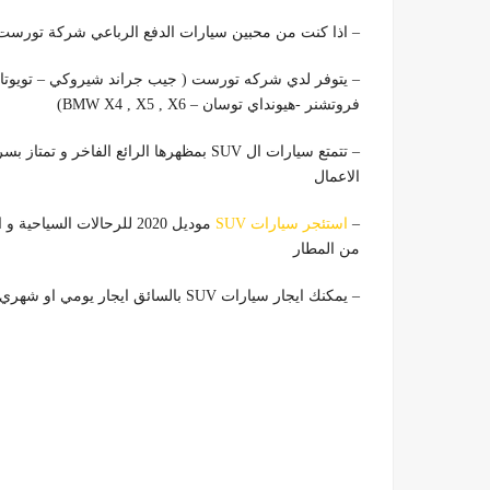
– اذا كنت من محبين سيارات الدفع الرباعي شركة تورست كار ليمزوين
فروتشنر -هيونداي توسان – BMW X4 , X5 , X6)
– تتمتع سيارات ال SUV بمظهرها الرائع الفاخ
الاعمال
–
استئجر سيارات SUV
موديل 2020 للرحالات السي
من المطار
– يمكنك ايجار سيارات SUV بالسائق ايجار يومي او شهري او سنوي و للشركات و رجال الاعمال