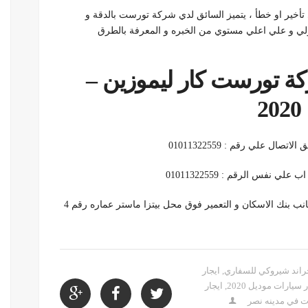
تأخير او خطأ ، يتميز السائق لدي شركة تورست بالدقة و
لاولي و علي اعلي مستوي من الخبره و المعرفة بالطرق
ة تورست كار ليموزين –
علي رقم : 01011322559
نفس الرقم : 01011322559
– يمكنك ايضا زيارة شركتنا في اول عباس العقاد بجانب بنك الاسكان و التعمير فوق محل بيتزا ماستر عماره رقم 4
راند شيروكي للسفاري
,
ايجار
 سيارات موديل 2020
,
ايجار
ت في مدينه نصر