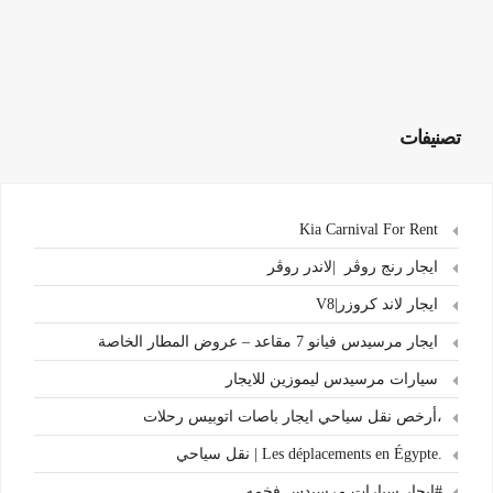
تصنيفات
Kia Carnival For Rent
ايجار رنج روڤر |لاندر روڤر
ايجار لاند كروزر|V8
ايجار مرسيدس فيانو 7 مقاعد – عروض المطار الخاصة
سيارات مرسيدس ليموزين للايجار
،أرخص نقل سياحي ايجار باصات اتوبيس رحلات
.Les déplacements en Égypte | نقل سياحي
#ايجار سيارات مرسيدس فخمه