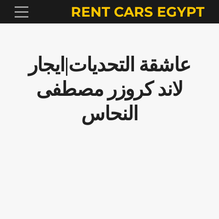
RENT CARS EGYPT
عاشقة التحديات|ايجار
لاند كروزر مصطفى
النحاس