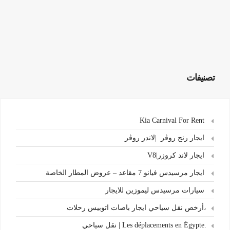
تصنيفات
Kia Carnival For Rent
ايجار رنج روڤر |لاندر روڤر
ايجار لاند كروزر|V8
ايجار مرسيدس فيانو 7 مقاعد – عروض المطار الخاصة
سيارات مرسيدس ليموزين للايجار
،أرخص نقل سياحي ايجار باصات اتوبيس رحلات
.Les déplacements en Égypte | نقل سياحي