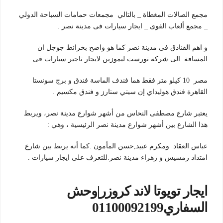
مجمع الصالات المغطاة _ بالتالي مجمعات حمامات السباحة الدولي
_ مجمع ألعاب القوى _ ايجار سيارات فى مدينة نصر .
و اهم الفنادق فى مدينة نصر كما هو واضح بخرائط جوجل ان
المسافة الى شركة تورست ليموزين لايجار تاجير سيارات فى
مصر 10 كيلو متر فقط هما فندف الماسة فندق و برج سونستا
القاهرة فندق هوليداي إن سيتي ستارز و فندق مكسيم .
يعتبر شارع مصطفى النحاس من أشهر شوارع مدينة نصر، ويربط
هذا الشارع بين أشهر شوارع مدينة نصر الرئيسية ، وهي :
عباس العقاد ومكرم عبيد,حسن المأمون .كما أنه يربط بين شارع
امتداد رمسيس و زهراء مدينة نصر.للتعرف على ايجار سيارات .
ايجار تويوتا لاند كروزر|وحش
السفاري01100092199