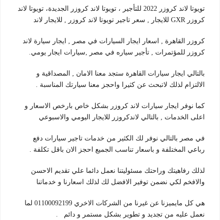
تويوتا لاند كروزر 2022 للتأجير ، تويوتا لاند كروزر الجديدة، تويوتا لاند
كروزر GXR للايجار , سعر تاجير تويوتا لاند كروزر , للايجار لاند
كروزر القاهرة , اسعار ايجار السيارات في مصر , ايجار سيارة لاند
كروزر للمؤتمرات , تأجير سياره في مصر ,سيارات ايجار يومي.
بالتالي ايجار سيارات القاهرة ستجد معنا الامان , المصداقية و
الالتزام لذلك لاتبحث عن كثيرا واحجز معنا سيارتك المناسبة .
كما نوفر ايجار سيارات لاند كروزر بشكل خاص بارخص الاسعار و
اعلى الخدمات , بالتالي لاندكروزر للايجار اليومي والاسبوعي
في مصر بالتالي نوفر لك الكثير من خدمات تاجير سيارات دفع
رباعي المختلفة و باسعار تناسب الجميع احجز الان باقل تكلفة .
لذلك رفاهيتك وراحتك مسئوليتنا نعمل دائما علي تقديم الاحسن
والافخم لكي نضمن توفير الافضل لك لذلك اسعارنا و خدماتنا
هي كل مايميزنا عن غيرنا من الشركات الاخري 01100092199 لما
نعمل عليه من تجديد و تطوير بشكل مستمر و دائم .