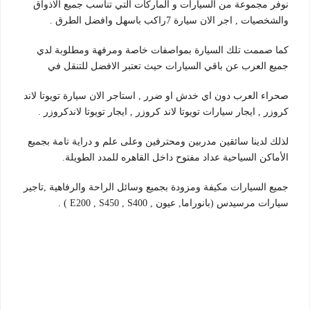
نوفر مجموعة من السيارات و الماركات التي تناسب جميع الاذواق
والشخصيات , اجر الان سيارة 7راكب باسهل وافضل الطرق .
كما صممت تلك السيارة بمواصفات خاصة ومرفهة ومطلوبة لدي
جميع العرب عن باقي السيارات حيث تعتبر الافضل للتنقل في
صحراء العرب دون اي خدش او ضرر , استاجر الان سيارة تويوتا لاند
كروزر , ايجار سيارات تويوتا لاند كروزر , ايجار تويوتا لاندكروزر .
لذلك لدينا سائقين مدربين ومحترفين وعلى علم و دراية تامة بجميع
الأماكن السياحية عداد مفتوح داخل القاهره للمدد الطويلة.
جميع السيارات مكيفة ومزودة بجميع وسائل الراحة والرفاهية ,تاجير
سيارات مرسيدس (بانوراما, عيون , E200 , S450 , S400 ) .