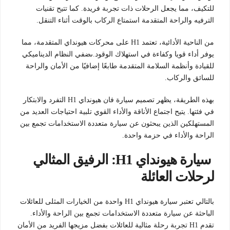
للتكيف، مما يجعل الرحلات ذات تجربة فريدة. كما تتيح تقنيات
الترفيه والراحة المتقدمة استمتاع الركاب بالوقت أثناء التنقل.
من الناحية الأدائية، تعتمد H1 على محركات هيونداي المتقدمة، مما
يوفر أداء قويا وكفاءة في استهلاك الوقود.ىضفي النظام الديناميكي
للقيادة وأنظمة السلامة المتقدمة طابعًا إضافيًا من الأمان والراحة
للسائق والركاب.
بهذه الطريقة، يظهر تصميم سيارة فان هيونداي H1 التفرد والابتكار
في فئتها. يتيح اجتماع الأناقة والأداء القوي تلبية احتياجات العديد من
المستهلكين الذين يبحثون عن سيارة متعددة الاستخدامات تجمع بين
الراحة والأداء في حزمة واحدة.
سيارة هيونداي H1: الرفيق المثالي
لرحلات العائلة
بالتالي تعتبر سيارة هيونداي H1 واحدة من الخيارات المثلى للعائلات
الباحثة عن سيارة متعددة الاستخدامات تجمع بين الراحة والأداء.
تقدم H1 تجربة رحلة مثالية للعائلات بفضل مزيجها الفريد من الأمان