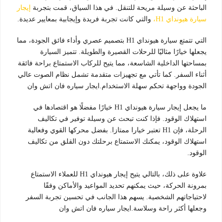
الباحثة عن وسيلة مريحة للتنقل. في هذا السياق، قمت بتجربة
إيجار
سيارة هيونداي H1،
والتي كانت تجربة فريدة وإيجابية بمعايير عديدة.
التي تتمتع سيارة هيونداي H1 بتصميم عصري وأداء فائق الجودة، مما
يجعلها خيارًا مثاليًا للرحلات القصيرة والطويلة. تتميز السيارة
بمساحتها الداخلية الشاسعة، مما يتيح للركاب الاستمتاع براحة فائقة
أثناء السفر. كما تأتي مع تجهيزات متقدمة تشمل نظام الصوت عالي
الجودة وواجهة تحكم سهلة الاستخدام.ايجار سياره فان اتش وان
ما يجعل إيجار سيارة هيونداي H1 خيارًا مفضلًا هو اقتصادها في
استهلاك الوقود. فإذا كنت تبحث عن وسيلة توفير في تكاليف
الرحلة، فإن H1 تعتبر خيارا ممتازا. بفضل محركها القوي وفعالية
استهلاك الوقود، يمكنك الاستمتاع برحلتك دون القلق من تكاليف
الوقود.
علاوة على ذلك، بالتالي يتيح إيجار هيونداي H1 للعملاء الاستمتاع
بمرونة الحركة، حيث يمكنهم تحديد المواعيد والأماكن وفقًا
لاحتياجاتهم الشخصية. يسهم هذا الجانب في تحسين تجربة السفر
وجعلها أكثر راحة وسلاسة.ايجار سياره فان اتش وان