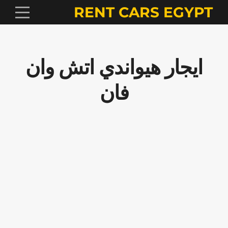
RENT CARS EGYPT
ايجار هيواندي اتش وان
فان