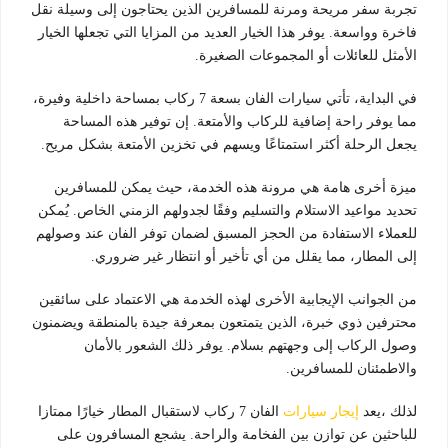
تجربة سفر مريحة ومرنة للمسافرين الذين يحتاجون إلى وسيلة نقل
فاخرة وواسعة. يوفر هذا الخيار العديد من المزايا التي تجعلها الخيار
الأمثل للعائلات أو المجموعات الصغيرة.
في البداية، تأتي سيارات الفان بسعة 7 ركاب بمساحة داخلية وفيرة،
مما يوفر راحة إضافية للركاب والأمتعة. إن توفير هذه المساحة
يجعل الرحلة أكثر استمتاعًا ويسهم في تخزين الأمتعة بشكل مريح.
ميزة أخرى هامة هي مرونة هذه الخدمة، حيث يمكن للمسافرين
تحديد مواعيد الاستلام والتسليم وفقًا لجدولهم الزمني الخاص. يُمكن
للعملاء الاستفادة من الحجز المسبق لضمان توفر الفان عند وصولهم
إلى المطار، مما يقلل من أي تأخير أو انتظار غير ضروري.
من الجوانب الإيجابية الأخرى لهذه الخدمة هي الاعتماد على سائقين
محترفين ذوي خبرة، الذين يتمتعون بمعرفة جيدة بالمنطقة ويضمنون
وصول الركاب إلى وجهتهم بسلام. يوفر ذلك الشعور بالأمان
والاطمئنان للمسافرين.
لذلك ،يعد
إيجار سيارات
الفان 7 ركاب لاستقبال المطار خيارًا ممتازا
للباحثين عن توازن بين الفخامة والراحة. يشجع المسافرون على