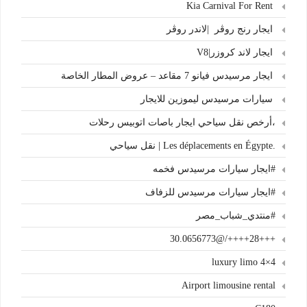
Kia Carnival For Rent
ايجار رنج روڤر |لاندر روڤر
ايجار لاند كروزر|V8
ايجار مرسيدس فيانو 7 مقاعد – عروض المطار الخاصة
سيارات مرسيدس ليموزين للايجار
،أرخص نقل سياحي ايجار باصات اتوبيس رحلات
.Les déplacements en Égypte | نقل سياحي
#ايجار سيارات مرسيدس فخمه
#ايجار سيارات مرسيدس للزفاف
#منتدي_شباب_مصر
+++28++++/@30.0656773
4×4 luxury limo
Airport limousine rental