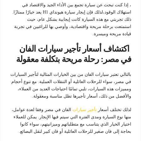
، إذا كنت تبحث عن سيارة تجمع بين الأداء الجيد والاقتصاد في
استهلاك الوقود،لذلك فإن إيجار سيارة هيونداي H1 يعد خيارًا ممتازًا.
ذلك تجربتي مع هذه السيارة كانت إيجابية بشكل عام، حيث
استمتعت برحلة مريحة واقتصادية، وأوصي بها للراغبين في تجربة
قيادة مريحة وميسرة.
اكتشاف أسعار تأجير سيارات الفان
في مصر: رحلة مريحة بتكلفة معقولة
بالتالي تعتبر سيارات الفان من بين الخيارات المثالية لتأجير السيارات
في مصر، سواء للرحلات العائلية أو التنقلات العملية. مع تنوع أحجام
ومميزات هذه السيارات، تلبي تمامًا احتياجات العديد من العملاء،
والأفضل من ذلك، أسعار تأجيرها تظل مناسبة ومعقولة.
لذلك تختلف أسعار
تأجير سيارات
الفان في مصر وفقا لعدة عوامل،
منها نوع السيارة ومدى الفترة التي سيتم فيها الإيجار. يمكن للعملاء
اختيار الخيار الذي يتناسب مع متطلباتهم وميزانيتهم، سواء كانوا
بحاجة إلى فان صغير للرحلات العائلية أو فان كبير لنقل البضائع.