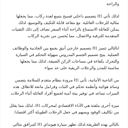
والراحة.
لذلك تأتي H1 بتصميم داخلي فسيح يتسع لعدة ركاب، مما يجعلها
مثالية للرحلات العائلية. مع مقاعد قابلة للتكيف والتوسيع، لذلك
يمكن للعائلة الاستمتاع بالراحة أثناء السفر.تضاف إلى ذلك التقنيات
المتقدمة للترفيه والاتصال، مما يُحسن من تجربة الركاب.
ابالتالي تتميز H1 بتصميم خارجي أنيق يجمع بين الجاذبية والوظائف
العملية. يتيح تصميم الجسم المدروس سهولة التحكم في السيارة
والتحرك بكفاءة في مساحات الركن الضيقة، لذلك مما يجعلها
مناسبة للمدن والرحلات الريفية على حد سواء.
من الناحية الأمانية، تأتي H1 مزودة بنظام متقدم للسلامة يتضمن
وسائد هوائية وأنظمة تحكم في الثبات وفرامل مانعة للانغلاق. هذه
الميزات تساعد في توفير بيئة آمنة لجميع أفراد العائلة أثناء الرحلات.
ميزة أخرى ملفتة هي الأداء الاقتصادي لمحركات H1، لذلك مما يقلل
من تكاليف الوقود ويسهم في جعل الرحلات الطويلة أكثر اقتصادا.
بالتالي بهذه الطريقة،لذلك تظهر سيارة هيونداي H1 كمرافق مثالي