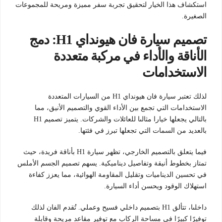
استكشاف هذا الخيار لتحقيق تجربة سفر مميزة ومريحة للمجموعات
الصغيرة.
تصميم سيارة فان هيونداي H1: دمج
الأناقة والأداء في مركبة متعددة
الاستخدامات
لذلك تعتبر سيارة فان هيونداي H1 من السيارات المتعددة
الاستخدامات التي تجمع بين الأداء القوي والتصميم الأنيق، مما
بالتالي يجعلها خيارا مثالىا للعائلات والشركات. يتميز تصميم H1
بالعديد من السمات التي تجعلها تبرز في فئتها.
فيما يتعلق بالتصميم الخارجي، تظهر سيارة H1 بأناقة فريدة، حيث
تمتاز بخطوط أنيقة وتفاصيل ديناميكية. يسهم تصميم الجسم الأملس
في تحسين الديناميات وتقليل المقاومة الهوائية، مما يعزز كفاءة
استهلاك الوقود ويحسن أداء السيارة.
داخلىا، تتألق H1 بتصميم داخلي فسيح وعملي. تُقدم الفان لذلك
توفيرًا كبيرًا في مساحة الركاب مع توفير مقاعد مريحة وقابلة