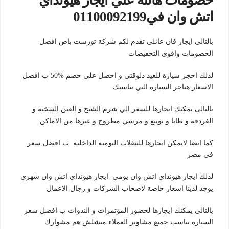
خصومات هائلة علي ايجار هيونداي
اتش وان في01100092199
بالتالى ايجار فان عائلى تقدم لكم شركة تورست باص افضل
الخصومات واقوي التخفيضات
لذلك احجز سيارة للعيد دلوقتي و احصل علي خصم %50 ب افضل
الاسعار هتاجر السيارة التي تناسبك
بالتالى يمكنك ايجارها للسفر الي شرم الشيخ و العين السخنة و
الغردقة و طابا و نويبع و مرسي مطروح و غيرها من الاماكن
كما ايضا لايمكن ايجارها للتنقلات اليومية الداخلية ب افضل سعر
في مصر
لذلك ايجار هيونداي اتش وان يومي ايجار هيونداي اتش وان شهري
يوجد لدينا اسعار خاصة لاصحاب الشركات و رجال الاعمال
بالتالى يمكنك ايجارها لحضور المؤتمرات و الندوات ب افضل سعر
السيارة تناسب جميع مشاوير العملاء متشلش هم مشوارك