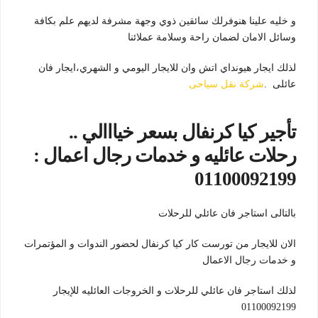
و خليه علينا هنوفرلك سائقين ذوي وجهة مشرفة لديهم علم بكافة
وسائل الامان لضمان راحة وسلامة عملائنا
لذلك ايجار هيونداي اتش وان للايجار اليومي و الشهري،ايجار فان
عائلى .
شركة نقل سياحى
تأجير كيا كرنفال بسعر خيااالي ..
رحلات عائليه و خدمات رجال اعمال :
01100092199
بالتالى استاجر فان عائلي للرحلات
الان للايجار من تورست كار كيا كرنفال لحضور الندوات و المؤتمرات
و خدمات رجال الاعمال
لذلك استاجر فان عائلي للرحلات و الخروجات العائليه للإيجار
01100092199