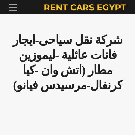
RENT CARS EGYPT
شركة نقل سياحى-ايجار
فانات عائلية -ليموزين
مطار (اتش وان -كيا
كرنفال-مرسيدس فيانو)