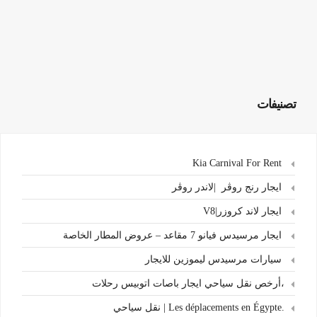
تصنيفات
Kia Carnival For Rent
ايجار رنج روڤر |لاندر روڤر
ايجار لاند كروزر|V8
ايجار مرسيدس فيانو 7 مقاعد – عروض المطار الخاصة
سيارات مرسيدس ليموزين للايجار
،أرخص نقل سياحي ايجار باصات اتوبيس رحلات
.Les déplacements en Égypte | نقل سياحي