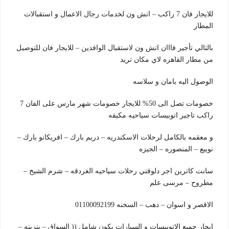
للايجار فان 7 راكب – اتش ون لخدمات رجال الاعمال و استقبالات
المطار
بالتالي تأجير فااان اتش ون لاستقبال الوافدين – للايجار فان للتوصيل
من مطار القاهره لاي مكان تريد
الوصول اليه بامان و سلاسه
خصومات تصل الى 50% للايجار خصومات شهر مارس على الفان 7
راكب تاجير اتوبيسات سياحيه مكيفه
و معقمه بالكامل لرحلات الاسكندريه – دريم بارك – افريكانو بارك –
نويبع – المنصوره – الجيزه
سانت كاترين اجر دلوقتي رحلات سياحيه الغردقه – شرم الشيخ –
مطروح – مرسى علم
الاقصر و اسوان – دهب – السخنه 01100092199
ايجار جميع الاتوبيسات و السيارات يكون شامل (( السواق – بنزينه –