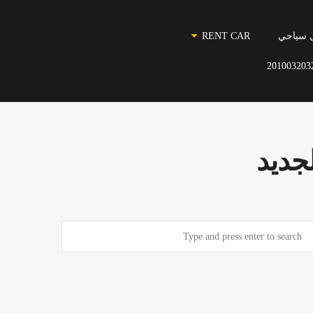
 سياحي
RENT CAR
201003203
جديد