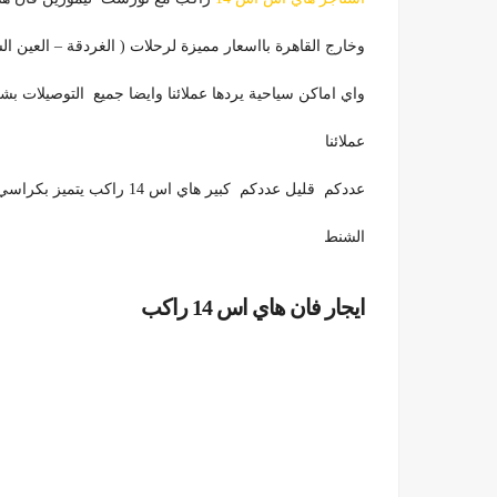
وخارج القاهرة بااسعار مميزة لرحلات ( الغردقة – العين
واي اماكن سياحية يردها عملائنا وايضا جميع التوصيلات
عملائنا
عددكم قليل عددكم كبير هاي اس 14 راكب يتميز بكراسي مريحة وسلاسته في الطريق وشنطة الفان تسيع الكثير من
الشنط
ايجار فان هاي اس 14 راكب