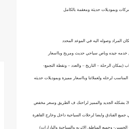
ركات وبموديلات حديثة ومعقمة بالكامل
ان المراد وصوله اليه في الموعد المحدد
 خدمه جيده وباص سياحي حديث ومريح وبااسعار
(بمكان الرحلة – التاريخ – والعدد – ونقطة التجمع-
لمناسب لرحله ولعملائنا وبااسعار مميزة وبموديلات حديثه
ميع الفنادق وايضا لرحلات السياحية داخل وخارج القاهرة
حسين- وجميع المناطق الاثريه والسياحية والبازارات)