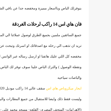
بنوفرلك الباص وبااسعار مميزة ومخفضه جدا عن باقي الش
فان هاي اس 14 راكب لرحلات الغردقة
جمبع السائقين ملمين بجميع الطرق لوصول عملائنا الي المك
تريد ان تذهب الي رحله مع اصدقائك او اسرتك وتبحث عن
مخفضه كل اللي عليك هاتفنا او ارسل رساله عبر الواتس اب 
ونقطة الوصول ) والترك الباص علينا سوف نوفر لك الباص ا
والباصات سياحيه
ايجار ميكروباص هاي اس
سقف عالي 14 راكب موديل 2020 بشكله الجديد والمميز لراحتك ف الطريق وسعر مخفض
وليست فقط ذلك وايضا للاستقبال من جميع المطارات والي ج
(الاهرامات- المتحف المصري- القلعه- مسجد محمد علي – ال