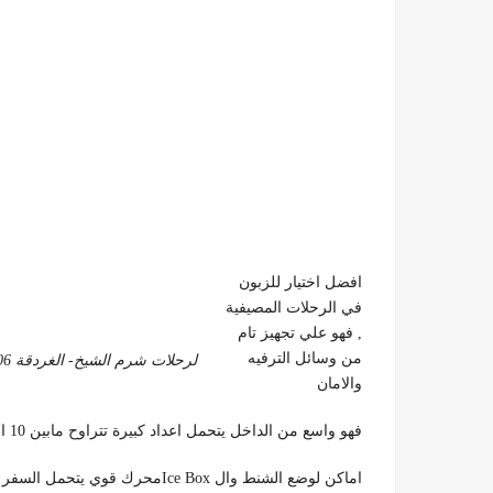
افضل اختيار للزبون
في الرحلات المصيفية
, فهو علي تجهيز تام
من وسائل الترفيه
لرحلات شرم الشيخ- الغردقة 01099552706-01121761951
والامان
فهو واسع من الداخل يتحمل اعداد كبيرة تتراوح مابين 10 الي 14 راكب
اماكن لوضع الشنط وال Ice Boxمحرك قوي يتحمل السفر والاماكن النائية، ذات الشكل الفخم والمميز