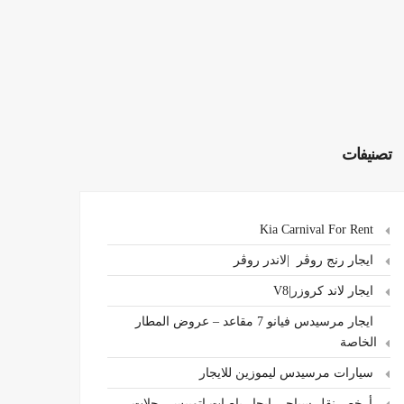
تصنيفات
Kia Carnival For Rent
ايجار رنج روڤر |لاندر روڤر
ايجار لاند كروزر|V8
ايجار مرسيدس فيانو 7 مقاعد – عروض المطار
الخاصة
سيارات مرسيدس ليموزين للايجار
،أرخص نقل سياحي ايجار باصات اتوبيس رحلات