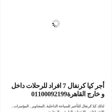
أجر كيا كرنفال 7 افراد للرحلات داخل
و خارج القاهرة01100092199
لذلك كيا كرنفال للتأجير للسياحة الداخلية ,المشاوير , المؤتمرات ,
الاجتماعات , الايفنتات الطبية , والمعارض