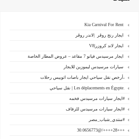
Kia Carnival For Rent
ايجار رنج روڤر |لاندر روڤر
ايجار لاند كروزر|V8
ايجار مرسيدس فيانو 7 مقاعد – عروض المطار الخاصة
سيارات مرسيدس ليموزين للايجار
،أرخص نقل سياحي ايجار باصات اتوبيس رحلات
.Les déplacements en Égypte | نقل سياحي
#ايجار سيارات مرسيدس فخمه
#ايجار سيارات مرسيدس للزفاف
#منتدي_شباب_مصر
+++28++++/@30.0656773