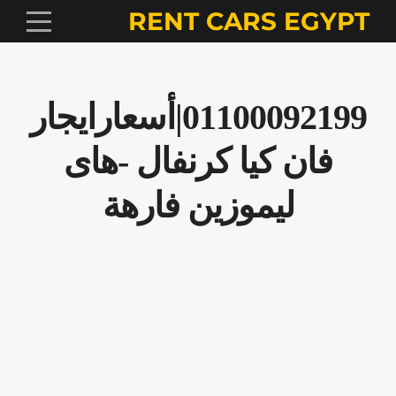
RENT CARS EGYPT
01100092199|أسعارايجار
فان كيا كرنفال -هاى
ليموزين فارهة