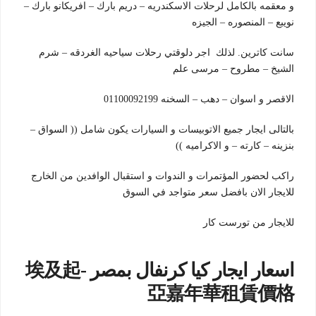
و معقمه بالكامل لرحلات الاسكندريه – دريم بارك – افريكانو بارك –
نويبع – المنصوره – الجيزه
سانت كاترين. لذلك اجر دلوقتي رحلات سياحيه الغردقه – شرم
الشيخ – مطروح – مرسى علم
الاقصر و اسوان – دهب – السخنه 01100092199
بالتالى ايجار جميع الاتوبيسات و السيارات يكون شامل (( السواق –
بنزينه – كارته – و الاكراميه ))
راكب لحضور المؤتمرات و الندوات و استقبال الوافدين من الخارج
للايجار الان بافضل سعر متواجد في السوق
للايجار من تورست كار
اسعار ايجار كيا كرنفال بمصر -埃及起
亞嘉年華租賃價格