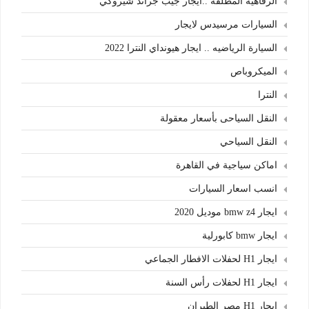
الرفاهية المطلقة ..ايجار جيب جراند شيروكي
السيارات مرسيدس لايجار
السيارة الرياضيه .. ايجار هيونداي النترا 2022
الميكروباص
النترا
النقل السياحى بأسعار معقولة
النقل السياحي
اماكن سياجية في القاهرة
انسب اسعار السيارات
ايجار bmw z4 موديل 2020
ايجار bmw كابورلية
ايجار H1 لحفلات الافطار الجماعي
ايجار H1 لحفلات رأس السنة
ايجار H1 مصر الطيران