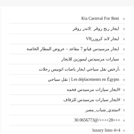
Kia Carnival For Rent
ايجار رنج روڤر |لاندر روڤر
ايجار لاند كروزر|V8
ايجار مرسيدس فيانو 7 مقاعد – عروض المطار الخاصة
سيارات مرسيدس ليموزين للايجار
،أرخص نقل سياحي ايجار باصات اتوبيس رحلات
.Les déplacements en Égypte | نقل سياحي
#ايجار سيارات مرسيدس فخمه
#ايجار سيارات مرسيدس للزفاف
#منتدي_شباب_مصر
+++28++++/@30.0656773
4×4 luxury limo