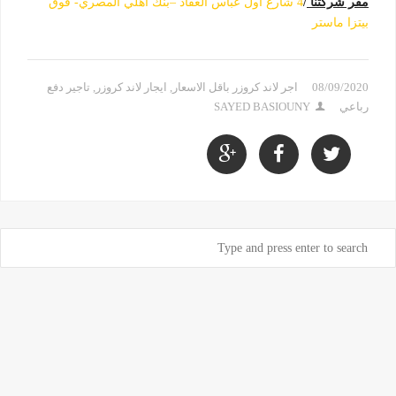
مقر شركتنا
/
4 شارع اول عباس العقاد –بنك اهلي المصري- فوق
بيتزا ماستر
08/09/2020
اجر لاند كروزر باقل الاسعار
,
ايجار لاند كروزر
,
تاجير دفع
رباعي
SAYED BASIOUNY