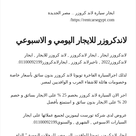
ايجار سيارة لاند كروزر .. مصر الجديدة
https://rentcarsegypt.com/
لاندكروزر للايجار اليومي و الاسبوعي
لاندكروزر ايجار , ايجار لاندكروزر , لاند كروزر للايجار , ايجار
لاندكروزر2022 , تاجيرلاند كروزر , ايجارلاندكروزر01100092199.
لذلك اجرالسيارة الفاخرة تويوتا لاند كروزر بدون سائق بأسعار خاصة
وخصومات هائلة للاشقاء العرب و الوافديين لمصر.
اجر الان السيارة لاند كروزر بخصم 25 % على الايجار بسائق و خصم
20 % على الايجار بدون سائق و استمتع بأفضل
عروض لدى شركة تورست ليموزين لجميع عملائها على ايجار
السيارات الاسبوعي , الشهري , والسنوي01100092199.
ايجار لاندكروزر تويوتا للوافدين الى مصر للرحلات اليومية ” الداي