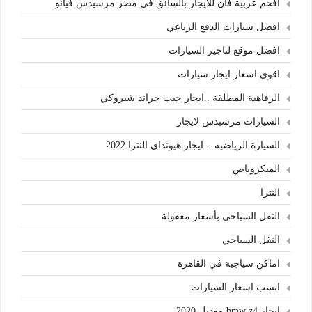
افخم عربية فان للايجار بالسائق في مصر مرسيدس فيانو
افضل سيارات الدفع الرباعي
افضل موقع لتاجير السيارات
اقوى اسعار ايجار سيارات
الرفاهية المطلقة ..ايجار جيب جراند شيروكي
السيارات مرسيدس لايجار
السيارة الرياضيه .. ايجار هيونداي النترا 2022
الميكروباص
النترا
النقل السياحى بأسعار معقولة
النقل السياحي
اماكن سياجية في القاهرة
انسب اسعار السيارات
ايجار bmw z4 موديل 2020