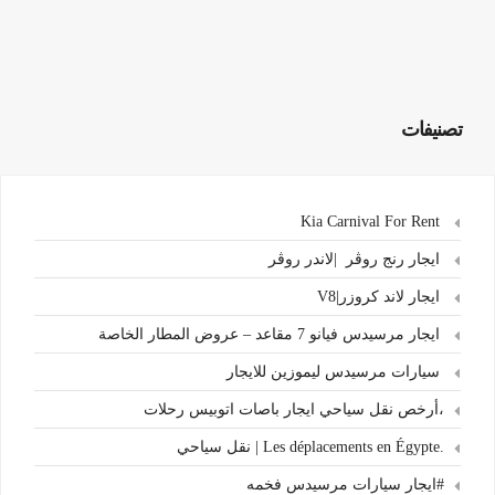
تصنيفات
Kia Carnival For Rent
ايجار رنج روڤر |لاندر روڤر
ايجار لاند كروزر|V8
ايجار مرسيدس فيانو 7 مقاعد – عروض المطار الخاصة
سيارات مرسيدس ليموزين للايجار
،أرخص نقل سياحي ايجار باصات اتوبيس رحلات
.Les déplacements en Égypte | نقل سياحي
#ايجار سيارات مرسيدس فخمه