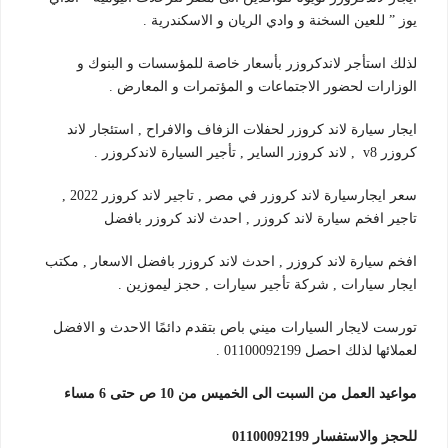
يوز ” للعين السخنة و وادي الريان و الاسكندرية .
لذلك استأجر لاندكروزر بأسعار خاصة للمؤسسات و البنوك و
الوزارات لحضور الاجتماعات و المؤتمرات و المعارض .
ايجار سيارة لاند كروزر لحفلات الزفاف والافراح , استئجار لاند
كروزر v8 , لاند كروزر الساير , تأجير السيارة لاندكروزر .
سعر ايجارسيارة لاند كروزر في مصر , تاجير لاند كروزر 2022 ,
تاجير افخم سيارة لاند كروزر , احدث لاند كروزر بافضل
افخم سيارة لاند كروزر , احدث لاند كروزر بافضل الاسعار , مكتب
ايجار سيارات , شركة تأجير سيارات , حجز ليموزين .
تورست لايجار السيارات ميني باص بتقدم دائمًا الاحدث و الافضل
لعملائها لذلك احصل 01100092199 .
مواعيد العمل من السبت الى الخميس من 10 ص حتى 6 مساء
للحجز والاستفسار 01100092199