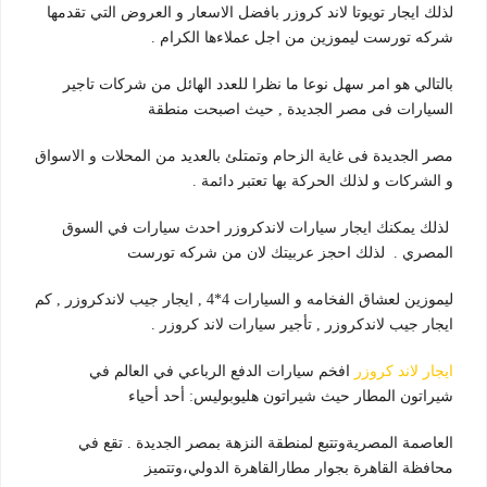
لذلك ايجار تويوتا لاند كروزر بافضل الاسعار و العروض التي تقدمها
شركه تورست ليموزين من اجل عملاءها الكرام .
بالتالي هو امر سهل نوعا ما نظرا للعدد الهائل من شركات تاجير
السيارات فى مصر الجديدة , حيث اصبحت منطقة
مصر الجديدة فى غاية الزحام وتمتلئ بالعديد من المحلات و الاسواق
و الشركات و لذلك الحركة بها تعتبر دائمة .
لذلك يمكنك ايجار سيارات لاندكروزر احدث سيارات في السوق
المصري . لذلك احجز عربيتك لان من شركه تورست
ليموزين لعشاق الفخامه و السيارات 4*4 , ايجار جيب لاندكروزر , كم
ايجار جيب لاندكروزر , تأجير سيارات لاند كروزر .
ايجار لاند كروزر
افخم سيارات الدفع الرباعي في العالم في
شيراتون المطار حيث شيراتون هليوبوليس: أحد أحياء
العاصمة المصريةوتتبع لمنطقة النزهة بمصر الجديدة . تقع في
محافظة القاهرة بجوار مطارالقاهرة الدولي،وتتميز