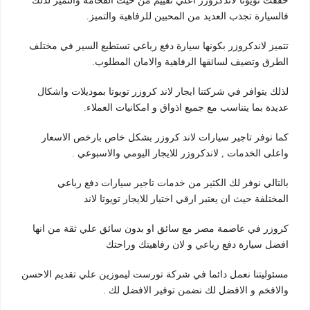
حققت تويوتا لاندكروزر اعلي تقييم من حيث الفخامة والتميز لذلك
فالسيارة تجذب العديد من المحبين للرفاهية والتميز.
تتميز لاندكروزر بكونها سيارة دفع رباعي تستطيع السير في مختلف
الطرق وتضيف لسائقها الرفاهية والامان المطلوب.
لذلك يتوافر في شركتنا ايجار لاند كروزر تويوتا بموديلات واشكال
عديدة بما يتناسب مع جميع اذواق و امكانيات العملاء.
كما نوفر تاجير سيارات لاند كروزر بشكل خاص بارخص الاسعار
واعلى الخدمات , لاندكروزر للايجار اليومي والاسبوعي .
بالتالي نوفر لك الكثير من خدمات تاجير سيارات دفع رباعي
المختلفة حيث ان يعتبر ارقي اختيار للايجار تويوتا لاند
كروزر في عاصمة مصر مع سائق او بدون سائق علي ثقة من انها
افضل سيارة دفع رباعي و لان رفاهيتك وراحتك
مسئوليتنا نعمل دائما في شركة تورست ليموزين علي تقديم الاحسن
والافخم و الافضل لك نضمن توفير الافضل لك .