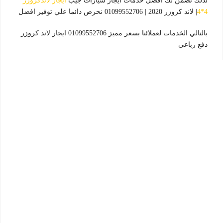
لذلك نضمن لك افضل خدمات ايجار سيارات جيب
ايجار لاندكروزر
4*4
| لاند كروزر 2020 | 01099552706 نحرص دائما علي توفير افضل
بالتالي الخدمات لعملائنا بسعر مميز 01099552706 ايجار لاند كروزر
دفع رباعي