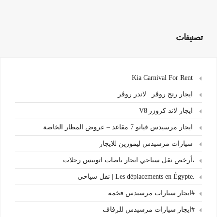
تصنيفات
Kia Carnival For Rent
ايجار رنج روڤر |لاندر روڤر
ايجار لاند كروزر|V8
ايجار مرسيدس فيانو 7 مقاعد – عروض المطار الخاصة
سيارات مرسيدس ليموزين للايجار
،أرخص نقل سياحي ايجار باصات اتوبيس رحلات
.Les déplacements en Égypte | نقل سياحي
#ايجار سيارات مرسيدس فخمه
#ايجار سيارات مرسيدس للزفاف