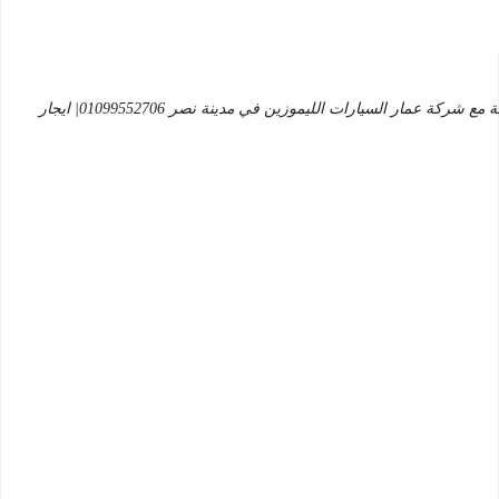
بالتالي لمحبين السفر وعمل رحلات السفاري ، اجر الان سيارتك بكل سهولة مع شركة عمار السيارات الليموزين في مدينة نصر 01099552706| ايجار