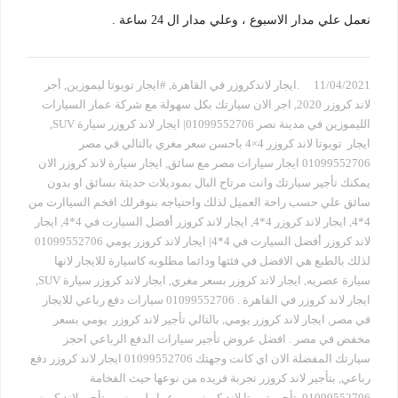
نعمل علي مدار الاسبوع ، وعلي مدار ال 24 ساعة .
11/04/2021
.ايجار لاندكروزر في القاهرة
,
#ايجار تويوتا ليموزين
,
أجر
لاند كروزر 2020
,
اجر الان سيارتك بكل سهولة مع شركة عمار السيارات
الليموزين في مدينة نصر 01099552706| ايجار لاند كروزر سيارة SUV
,
ايجار تويوتا لاند كروزر 4×4 باحسن سعر مغري بالتالي في مصر
01099552706 ايجار سيارات مصر مع سائق
,
ايجار سيارة لاند كروزر الان
يمكنك تأجير سيارتك وانت مرتاح البال بموديلات حديثة بسائق او بدون
سائق علي حسب راحة العميل لذلك واحتياجه بنوفرلك افخم السياارت من
4*4
,
ايجار لاند كروزر 4*4
,
ايجار لاند كروزر أفضل السيارت في 4*4
,
ايجار
لاند كروزر أفضل السيارت في 4*4| ايجار لاند كروزر يومي 01099552706
لذلك بالطبع هي الافضل في فئتها ودائما مطلوبه كاسيارة للايجار لانها
سيارة عصريه
,
ايجار لاند كروزر بسعر مغري
,
ايجار لاند كروزر سيارة SUV
,
ايجار لاند كروزر في القاهرة . 01099552706 سيارات دفع رباعي للايجار
في مصر
,
ايجار لاند كروزر يومي
,
بالتالي تأجير لاند كروزر يومي بسعر
مخفض في مصر . افضل عروض تأجير سيارات الدفع الرباعي احجز
سيارتك المفضلة الان اي كانت وجهتك 01099552706 ايجار لاند كروزر دفع
رباعي
,
بتأجير لاند كروزر تجربة فريده من نوعها حيث الفخامة
01099552706
,
تأجير تويوتا لاند كروزر من عمار ليموزين
,
تأجير لاند كروزر