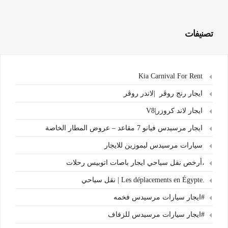
تصنيفات
Kia Carnival For Rent
ايجار رنج روڤر |لاندر روڤر
ايجار لاند كروزر|V8
ايجار مرسيدس فيانو 7 مقاعد – عروض المطار الخاصة
سيارات مرسيدس ليموزين للايجار
،أرخص نقل سياحي ايجار باصات اتوبيس رحلات
.Les déplacements en Égypte | نقل سياحي
#ايجار سيارات مرسيدس فخمه
#ايجار سيارات مرسيدس للزفاف