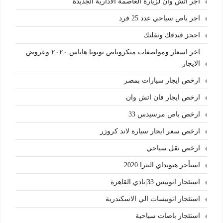
اجر اتش وان لزيارة العاصمة الادارية الجديدة
اجر باص سياحي عدد 25 فرد
احجز فندقك ونقلتك
اخر اسعار ومواصفات ميكروباص تويوتا هاياس ٢٠٢٠ وعروض
الايجار
ارخص ايجار سيارات بمصر
ارخص ايجار فان اتش وان
ارخص باص مرسيدس 33
ارخص سعر ايجار سيارة لاند كروزر
ارخص نقل سياحي
استأجر هيونداي النترا 2020
استئجار اتوبيس 33|نادي القاهرة
استئجار اتوبيسات الي الاسكندرية
استئجار باصات سياحية