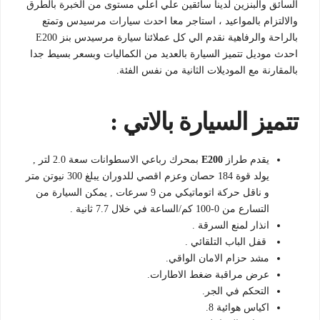
السائق والبنزين لدينا سائقين علي اعلي مستوى من الخبرة بالطرق
والالتزام بالمواعيد ، استاجر معا احدث سيارات مرسيدس وتمتع
بالراحة والرفاهية نقدم الي كل عملائنا سيارة مرسيدس بنز E200
احدث موديل تتميز السيارة بالعديد من الكماليات وبسعر بسيط جدا
بالمقارنة مع الموديلات الثانية من نفس الفئة.
تتميز السيارة بالاتي :
يقدم طراز
E200
بمحرك رباعي الاسطوانات سعة 2.0 لتر ,
يولد قوة 184 حصان وعزم اقصي للدوران يبلغ 300 نيوتن متر
و ناقل حركة اتوماتيكي من 9 سرعات , يمكن السيارة من
التسارع من 0-100 كم/الساعة في خلال 7.7 ثانية .
انذار لمنع السرقة .
قفل الباب التلقائي .
مشد حزام الامان الواقي.
عرض مراقبة ضغط الاطارات.
التحكم في الجر.
اكياس هوائية 8.