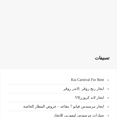
تصنيفات
Kia Carnival For Rent
ايجار رنج روڤر |لاندر روڤر
ايجار لاند كروزر|V8
ايجار مرسيدس فيانو 7 مقاعد – عروض المطار الخاصة
سيارات مرسيدس ليموزين للايجار