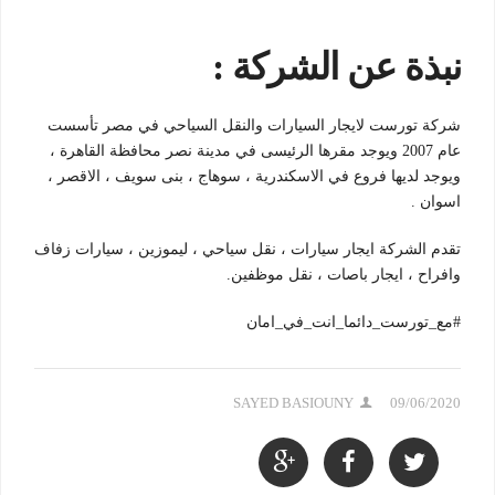
نبذة عن الشركة :
شركة تورست لايجار السيارات والنقل السياحي في مصر تأسست
عام 2007 ويوجد مقرها الرئيسى في مدينة نصر محافظة القاهرة ،
ويوجد لديها فروع في الاسكندرية ، سوهاج ، بنى سويف ، الاقصر ،
اسوان .
تقدم الشركة ايجار سيارات ، نقل سياحي ، ليموزين ، سيارات زفاف
وافراح ، ايجار باصات ، نقل موظفين.
#مع_تورست_دائما_انت_في_امان
SAYED BASIOUNY
09/06/2020