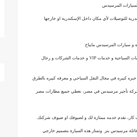
السيارات المرسيدس
رية للتوصيلات لأي مكان داخل الإسكندرية او خارجها
و سيارات المرسيدس مايباخ
شركات ايجار ليموزين المرسيدس الفاخرة مع سائق للخدمات السياحية و خدمات VIP و خدمات الشركات و رجال
 خبره كبيره في مجال النقل السياحي و معرفه كبيره بالطرق
ر شركة تأجير مرسيدس في مصر، نغطي جميع مطارات مصر
كار، نقدم خدمه ممتازة لك و لضيوفك او ضيوف شركتك.
ائلة مرسيدس بنز. وتمتاز هذه السيارة بتصميم خارجي