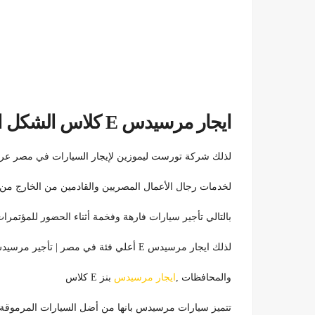
ايجار مرسيدس E كلاس الشكل الجديد من تورست كار
لذلك شركة تورست ليموزين لإيجار السيارات في مصر عرض 
لخدمات رجال الأعمال المصريين والقادمين من الخارج من ا
بالتالي تأجير سيارات فارهة وفخمة أثناء الحضور للمؤتمرات
لذلك ايجار مرسيدس E أعلي فئة في مصر | تأجير مرسيدس سيارة ليموزين للسياحة والمشاوير والسفر للمدن والقري
والمحافظات ,
ايجار مرسيدس
بنز E كلاس
تتميز سيارات مرسيدس بانها من أضل السيارات المرموقة 