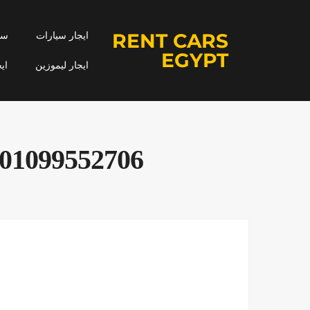
RENT CARS
ايجار سيارات
سيا
EGYPT
ايجار ليموزين
اي
01099552706|أقل سعر ايجار مرسيدس في عاصمة مصر