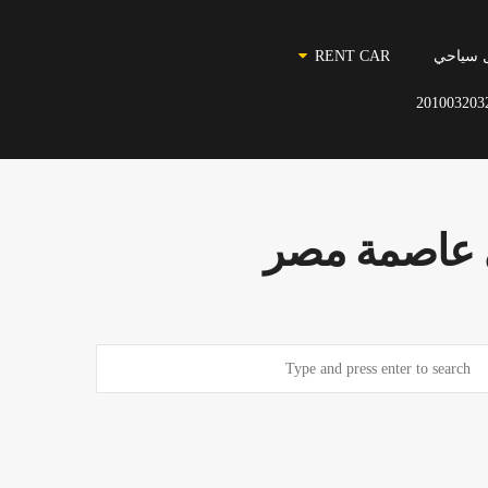
 سياحي
RENT CAR
201003203