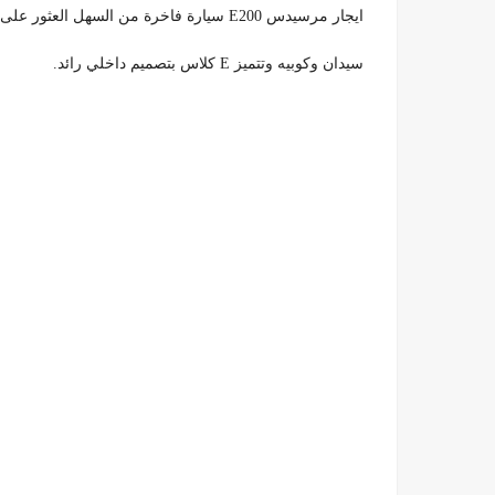
ايجار مرسيدس E200 سيارة فاخرة من السهل العثور على نموذج يناسب احتياجاتك لأنها تأتي في طرازات الجسم
سيدان وكوبيه وتتميز E كلاس بتصميم داخلي رائد.