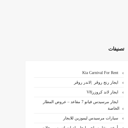
تصنيفات
Kia Carnival For Rent
ايجار رنج روڤر |لاندر روڤر
ايجار لاند كروزر|V8
ايجار مرسيدس فيانو 7 مقاعد – عروض المطار
الخاصة
سيارات مرسيدس ليموزين للايجار
،أرخص نقل سياحي ايجار باصات اتوبيس رحلات