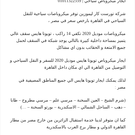
ايجار ميكروباص سياحي | 01011322559
شركة تورست كار ليموزين توفر ميكروباصات سياحية للنقل
السياحي في القاهرة بارخص سعر في مصر ،
ميكروباصات موديل 2020 تكفي 14 راكب ، تويوتا هايس سقف عالي
يتميز بمساحة داخلية كبيرة بالتالي يوجد شبكة في السقف لحمل
جميع الامتعة و الحقائب بدون اي مشاكل
ايجار ميكروباص تويوتا هايس موديل 2020 للسفر و النقل السياحي و
التوصيل من القاهرة الي اي مكان داخل القاهرة
لذلك يمكنك ايجار تويوتا هايس الي جميع المناطق المصيفية في
مصر :
(شرم الشيخ – العين السخنة – مرسي علم – مرسي مطروح – طابا
– دهب – الساحل الشمالي – الاسكندرية – بورتو السخنة – …)
كما ان متوفر لدينا خدمة استقبال الزائرين من خارج مصر من مطار
القاهرة الدولي و مطار برج العرب بالاسكندرية