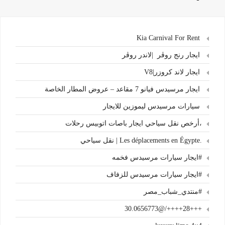
Kia Carnival For Rent
ايجار رنج روڤر |لاندر روڤر
ايجار لاند كروزر|V8
ايجار مرسيدس فيانو 7 مقاعد – عروض المطار الخاصة
سيارات مرسيدس ليموزين للايجار
،أرخص نقل سياحي ايجار باصات اتوبيس رحلات
.Les déplacements en Égypte | نقل سياحي
#ايجار سيارات مرسيدس فخمه
#ايجار سيارات مرسيدس للزفاف
#منتدي_شباب_مصر
+++28++++/@30.0656773