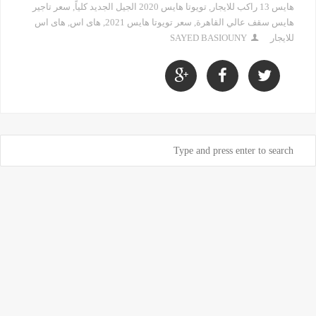
هايس 13 راكب للايجار
,
تويوتا هايس 2020 الجيل الجديد كلياً
,
سعر تاجير
هايس سقف عالي القاهرة
,
سعر تويوتا هايس 2021
,
هاى اس
,
هاى اس
للايجار
SAYED BASIOUNY