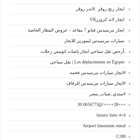
ايجار رنج روڤر |لاندر روڤر
ايجار لاند كروزر|V8
ايجار مرسيدس فيانو 7 مقاعد – عروض المطار الخاصة
سيارات مرسيدس ليموزين للايجار
،أرخص نقل سياحي ايجار باصات اتوبيس رحلات
.Les déplacements en Égypte | نقل سياحي
#ايجار سيارات مرسيدس فخمه
#ايجار سيارات مرسيدس للزفاف
#منتدي_شباب_مصر
+++28++++/@30.0656773
4×4 luxury limo
Airport limousine rental
C180