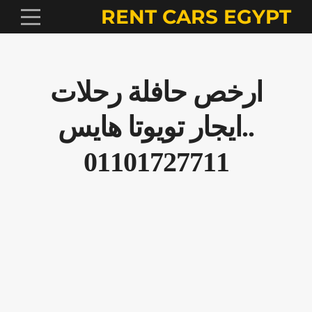
RENT CARS EGYPT
ارخص حافلة رحلات
..ايجار تويوتا هايس
01101727711