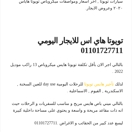
سيارات تويوتا , اخر اسعار ومواصفات ميكروباص تويوتا هاياس
٢٠٢٠ وعروض الايجار.
تويوتا هاي اس للايجار اليومي
01101727711
بالتالي اجر الان بأقل تكلفة تويوتا هايس ميكروباص 13 راكب موديل
2022 .
لذلك
تأجير هايس تويوتا
للرحلات اليومية day use للعين السخنة ,
الاسكندرية , الفيوم , الاسماعلية .
بالتالي ميني باص هايس مريح و مناسب للسفريات و الرحلات حيث
انه ذات مقاعد مريحة و واسعة و يحتوي على مساحة داخلية كبيرة
ليسع عدد كبير من الحقائب و الاغراض .01101727711