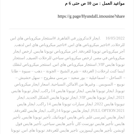
مواعيد العمل : من 10 ص حتى 6 م
https://g.page/HyundaILimousine?share
16/05/2022
.ايجار لاندكروزر في القاهرة
,
#استئجار ميكروباص هاي اس
للرحلات
,
#تاجير ميكروباص هاي اس
,
#تاجير ميكروباص هاي اس لدهب
,
أجر ميكروباص تويوتا للغردقة
,
اجر ميكروباص تويوتا هايس
,
ارخص ايجار
ميكروباص في مصر
,
ارخص ميكروباص سياحي للرحلات الصيف
,
استئجار
تويوتا هايس VIP
,
استئجار ميكروباص هاي اس
,
استئجر ميكروباص لنقلك
اينما كنت لرحلات ( الغردقة – شرم الشيخ – الجونة – دهب – سيوة – طابا
- الساحل – اسماعيلية – بور سعيد – مرسي مطروح – سهل حشيش –
نويبع – السويس .. وغيرها من الاماكن السياحية
,
اسعار ايجار ميكروباص
تويوتا
,
ايجار تويوتا هايس
,
ايجار تويوتا هايس 14 راكب
,
ايجار تويوتا هايس
2021
,
ايجار تويوتا هايس VIP
,
ايجار تويوتا هايس الشكل الجديد
,
ايجار
تيويوتا هايس 2022
,
ايجار سيارات تويوتا هايس 14 راكب
,
ايجار هايس
2021 FULL OPTION
,
ايجار هايس تويوتا 14راكب
,
ايجار هايس للغردقة
,
ايجار هايس لمرسى غلم
,
باص هايس اتوماتيك
,
تأجير تويوتا هايس
,
تأجير
هايس
,
تأجير هايس تورست كار
,
تأجير هايس سياحي
,
تأجير هايس فول
اوبشن
,
تأجير هايس ليموزين
,
تاجير هايس للغردقة
,
تويوتا هاى اس
,
تويوتا