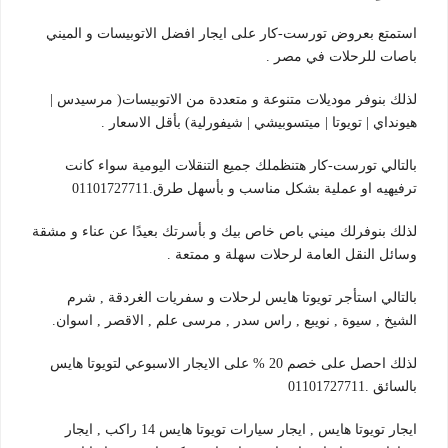
استمتع بعروض تورست-كار على ايجار افضل الاتوبيسات و الميني
باصات للرحلات في مصر .
لذلك بنوفر موديلات متنوعة و متعددة من الاتوبيسات( مرسيدس |
هيونداي | تويوتا | ميتسوبيشي | شيفورلية) بأقل الاسعار .
بالتالي تورست-كار هتنظملك جميع التنقلات اليومية سواء كانت
ترفيهيه او عملية بشكل مناسب و بأسهل طرق.01101727711
لذلك بنوفرلك ميني باص خاص بيك و بأسرتك بعيدًا عن عناء و مشقة
وسائل النقل العامة لرحلات سهلة و ممتعة .
بالتالي استأجر تويوتا هايس لرحلات و سفريات الغردقة , شرم
الشيخ , سيوة , نويبع , راس سدر , مرسى علم , الاقصر , اسوان.
لذلك احصل على خصم 20 % على الايجار الاسبوعي لتويوتا هايس
بالسائق .01101727711
ايجار تويوتا هايس , ايجار سيارات تويوتا هايس 14 راكب , ايجار