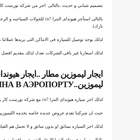
بتصميم شبابى و حديث ،بالتالى اجر من شركه تورست كار هيونداى النترا 7
بالتالى استأجر هيونداى النترا cn7 ل
بارك).
لذلك يوجد توصيل للسياره فى الاماكن التى يريدها عملائنا من الم
لذلك اسعارنا غير باقى الشركات نعدك لذلك بتقديم افضل
ايجار ليموزين مطار ..ايجار هيوند
ليموزين..ПРОКАТ ЛИМУЗИНА В АЭРОПОРТУ
لذلك اجر سياره هيونداى النترا cn7 مع شركه تورست كار و استمتع بخصم 25% , احجز الان و الحق العروض.
حيث ان شركتنا تقدم عروض جديده خاصه بخدمه الليموزي
لذلك اجر السياره بسائق او بدون سائق و لا تحمل هم القياد
بالتالى سياره هيونداى النترا للايجار الشهرى و بافضل سع