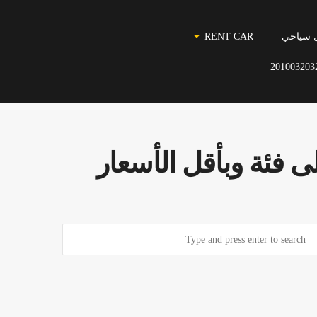
 سياحي
RENT CAR
201003203