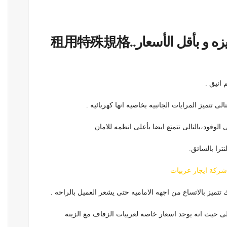
اجر هيونداى النترا بمواصفات مميزه و بأقل الأسعار..租用特殊規格
 تتميز المرايات الجانبيه بخاصيه انها كهربائيه .
 الوقود،بالتالى تتمتع ايضا بأعلى انظمه للامان
ترا بالسائق.
شركة ايجار عربيات
الى حيث انه يوجد اسعار خاصه لعربيات الزفاف مع الزينه