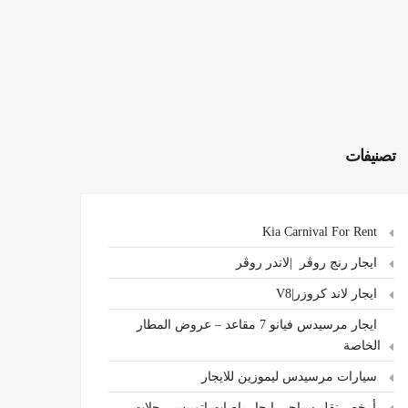
تصنيفات
Kia Carnival For Rent
ايجار رنج روڤر |لاندر روڤر
ايجار لاند كروزر|V8
ايجار مرسيدس فيانو 7 مقاعد – عروض المطار
الخاصة
سيارات مرسيدس ليموزين للايجار
،أرخص نقل سياحي ايجار باصات اتوبيس رحلات