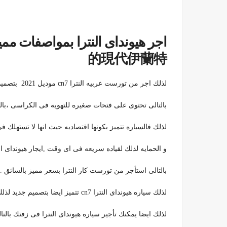
的現代伊蘭特
لذلك اجر من تورست عربيه النترا cn7 موديل 2021 بتصميم انيق .
بالتالى تحتوى على فتحات صغيره للتهويه فى الكراسى ،بالتالى
لذلك فالسياره تتميز بكونها اقتصاديه حيث انها لا تستهلك فى
و الحمايه لذلك لقياده سريعه فى اى وقت ,ايجار هيونداى الن
بالتالى استأجر من تورست كار النترا بسعر مميز بالسائق .
لذلك سياره هيونداى النترا cn7 تتميز ايضا بتصميم جديد لذلك تتميز بالاتساع من اجهه الاماميه حتى يشعر العميل بالراحه .
لذلك ايضا يمكنك تأجير سياره هيونداى النترا فى زفتك بالت