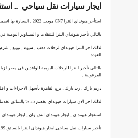
ايجار سيارات نقل سياحي .. استئجار 
استأجر هيونداي النترا CN7 موديل 2022 , السيارة بها انظمة مساعدة لتفادي الاصطدامات .
بالتالي تأجير هيونداي النترا للتنقلات و المشاوير اليومية في
لذلك اجر النترا هيونداي لرحلات دهب , سيوة , نويبع , شر
العودة .
بالتالي تأجير النترا للرحلات اليومية للوافدين في مصر لز
الفرعونية ,
دريم بارك , زيد بارك , برج القاهرة بأسهل الاجراءات و ا
لذلك اجر الان سيارات هيونداي بخصم 25 % بالسائق لخدمات الزفاف .
استئجار هيونداى , ايجار هيونداي اتش وان , ايجار هيونداي 
تأجير سيارات نقل سياحي,ايجار هيونداى النترا بالسائق 01100092199.