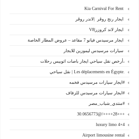
Kia Carnival For Rent
ايجار رنج روڤر |لاندر روڤر
ايجار لاند كروزر|V8
ايجار مرسيدس فيانو 7 مقاعد – عروض المطار الخاصة
سيارات مرسيدس ليموزين للايجار
،أرخص نقل سياحي ايجار باصات اتوبيس رحلات
.Les déplacements en Égypte | نقل سياحي
#ايجار سيارات مرسيدس فخمه
#ايجار سيارات مرسيدس للزفاف
#منتدي_شباب_مصر
+++28++++/@30.0656773
4×4 luxury limo
Airport limousine rental