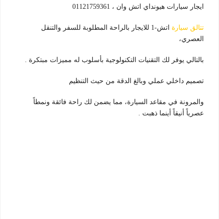
ايجار سيارات هيونداي اتش وان ، 01121759361
تتالق سيارة
اتش-1 للايجار بالراحة المطلوبة للسفر والتنقل
العصري،
بالتالي يوفر لك التقنيات التكنولوجية بأسلوب له مميزات مبتكرة .
تصميم داخلي عملي وبالغ الدقة من حيث التنظيم
والمرونة في مقاعد السيارة، مما يضمن لك راحة فائقة ونمطاً
عصرياً أنيقاً أينما ذهبت .