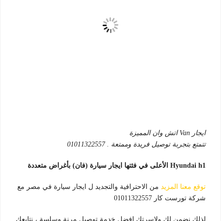
ايجار Van اتش وان المميزة
تتمتع بتجربة توصيل فريدة وممتعة . 01011322557
Hyundai h1 الأعلى في فئتها ايجار سيارة (فان) بأغراض متعددة
توقع معنا المزيد
من الاحترافية والتجديد ل ايجار سيارة في مصر مع
شركة تورست كار 01011322557
لذلك نضمن لك ولاسرتك افضل خدمة توصيل مرنة وسلسة ، نتابعك