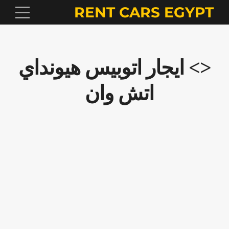
RENT CARS EGYPT
<> ايجار اتوبيس هيونداي
اتش وان