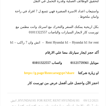
لتحقيق الوظائف العملية وقدرة التحمل في النقل
واستيعاب اعداد الاسرة الصغيرة فهي تتسع ل 7 افراد في راحة
وامان ملحوظ .
بكل اريحية يمكنك السفر والتحرك مع اسرتك وانت مطمن مع
تورست كار لايجار السيارات والباصات 01011322557
Rent Hyundai h1 – Hyundai h1 for rent – اتش وان 7 راكب – h1
أكد حجز ايجار سيارتك معنا علي الارقام
موبايل 01121759361 واتساب 01011322557
او زيارة شركتنا
https://g.page/Rentcarsegypt?share
احجز الآن واحصل على أفضل عرض من تورست كار
09/12/2021
RENT HYUNDAI H1
,
HYUNDAI H1 FOR RENT
,
اتش
وان 7 راكب للايجار
,
استأجر سيارة اتش وان بسعر اقتصادي
,
افضل سعر