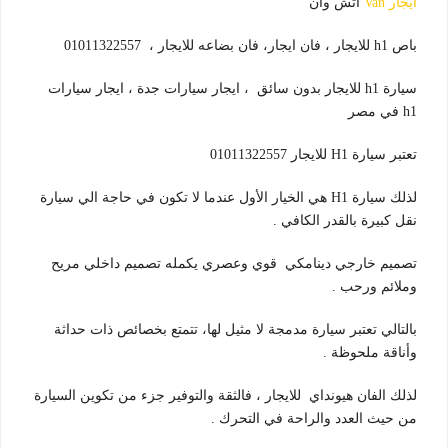
ايجار Van
اتش وان
باص h1 للايجار ، فان ايجار، فان بضاعه للايجار ، 01011322557
سيارة h1 للايجار بدون سائق ، ايجار سيارات جدة ، ايجار سيارات
h1 في مصر
تعتبر سيارة H1 للايجار 01011322557
لذلك سيارة H1 هي الخيار الأول عندما لا تكون في حاجة الي سيارة
نقل كبيرة بالقدر الكافي .
تصميم خارجي دينامكي قوي وعصري يكمله تصميم داخلي مريح
وملائم ورحب .
بالتالي تعتبر سيارة مدمجة لا مثيل لها، تتمتع بخصائص ذات حداثة
وأناقة ملحوظة .
لذلك الفان هيونداي للايجار ، فالثقة والتوفير جزء من تكوين السيارة
من حيث العدد والراحة في التحرك .