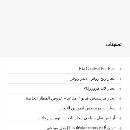
تصنيفات
Kia Carnival For Rent
ايجار رنج روڤر |لاندر روڤر
ايجار لاند كروزر|V8
ايجار مرسيدس فيانو 7 مقاعد – عروض المطار الخاصة
سيارات مرسيدس ليموزين للايجار
،أرخص نقل سياحي ايجار باصات اتوبيس رحلات
.Les déplacements en Égypte | نقل سياحي