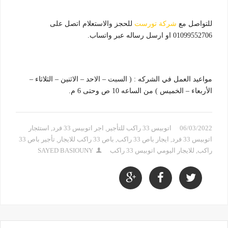
للتواصل مع
شركة تورست
للحجز والاستعلام اتصل على
01099552706 او ارسل رساله عبر واتساب.
مواعيد العمل في الشركه : ( السبت – الاحد – الاثنين – الثلاثاء –
الأربعاء – الخميس ) من الساعه 10 ص وحتى 6 م.
06/03/2022
اتوبيس 33 راكب للتأجير
,
اجر اتوبيس 33 فرد
,
استئجار
اتوبيس 33 فرد
,
ايجار باص 33 راكب
,
باص 33 راكب للايجار
,
تأجير باص 33
راكب
,
للايجار اليومي اتوبيس 33 راكب
SAYED BASIOUNY