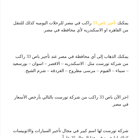
يمكنك
تأجير باص 33
راكب في مصر للرحلات اليوميه كذلك للتنقل
من القاهره او الاسكندريه لأي محافظه في مصر.
يمكنك الذهاب إلى أي محافظة في مصر عند تأجير باص 33 راكب
من شركة تورست مثل : الاسكندريه – الاقصر – اسوان – بورسعيد
– سيناء – الفيوم – مرسى مطروح – الغردقه – شرم الشيخ.
اجر الآن باص 33 راكب من شركة تورست بالتالي بأرخص الأسعار
في مصر.
شركة تورست لها اسم كبير في مجال تأجير السيارات والاتوبيسات
كذلك لها خبره في هذا المجال 25 عاماً.