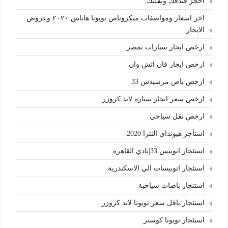
احجز فندقك ونقلتك
اخر اسعار ومواصفات ميكروباص تويوتا هاياس ٢٠٢٠ وعروض
الايجار
ارخص ايجار سيارات بمصر
ارخص ايجار فان اتش وان
ارخص باص مرسيدس 33
ارخص سعر ايجار سيارة لاند كروزر
ارخص نقل سياحي
استأجر هيونداي النترا 2020
استئجار اتوبيس 33|نادي القاهرة
استئجار اتوبيسات الي الاسكندرية
استئجار باصات سياحية
استئجار باقل سعر تويوتا لاند كروزر
استئجار تويوتا كوستر