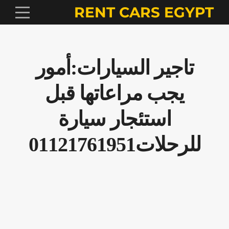
RENT CARS EGYPT
تاجير السيارات:أمور
يجب مراعاتها قبل
استئجار سيارة
للرحلات01121761951