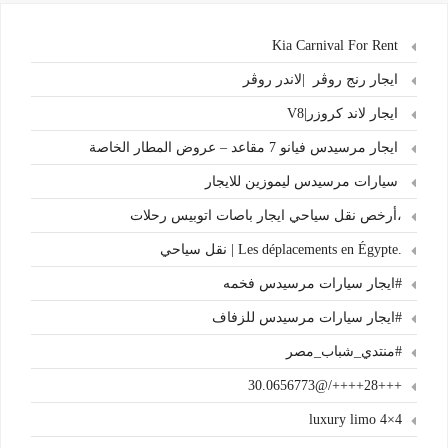
Kia Carnival For Rent
ايجار رنج روڤر |لاندر روڤر
ايجار لاند كروزر|V8
ايجار مرسيدس فيانو 7 مقاعد – عروض المطار الخاصة
سيارات مرسيدس ليموزين للايجار
،أرخص نقل سياحي ايجار باصات اتوبيس رحلات
.Les déplacements en Égypte | نقل سياحي
#ايجار سيارات مرسيدس فخمه
#ايجار سيارات مرسيدس للزفاف
#منتدي_شباب_مصر
+++28++++/@30.0656773
4×4 luxury limo