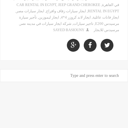
في القاهرة
,
JEEP GRAND CHEROKEE
,
CAR RENTAL IN EGYPT
RENTAL IN EGYPT
,
ايجار سيارات زفاف وافراح
,
ايجار سيارات مصر
,
ايجار فانات عائلية
,
ايجار لاند كروزر 4*4
,
ايجار ليموزين
,
تأجير سيارة
مرسيدس E200
,
تاجير سيارات
,
شركه ايجار سيارات في مدينه نصر
,
مرسيدس للايجار
SAYED BASIOUNY