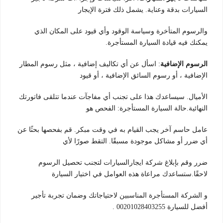
السيارات بدقة وعناية. يشمل ذلك فترة الإيجار
والرسوم المتأخرة وسياسة الوقود وأي قيود على المكان الذي
يمكنك فيه قيادة السيارة المستأجرة.
الرسوم الإضافية
: اسأل عن أي تكاليف إضافية ، مثل رسوم المطار
الإضافية ، أو رسوم السائق الإضافية ، أو قيود
الأميال. سيساعدك هذا على تجنب أي مفاجآت عندما تتلقى فاتورتك
النهائية.حالة السيارة المستأجرة: الفحص هو
عامل حاسم آخر يجب القيام به في وقت مبكر. قم بفحصها بحثًا عن
أي ضرر أو مشاكل موجودة مسبقًا. التقط صورًا لأي
ضرر وقم بإبلاغ شركة ايجارالسيارات لتجنب تحصيل الرسوم
لاحقًا.ستساعدك مراعاة هذه العوامل في اختيار السيارة
و الشركة المستأجرة المناسبين لاحتياجاتك وضمان تجربة تأجير
أفضل للسيارة 00201028403255 .