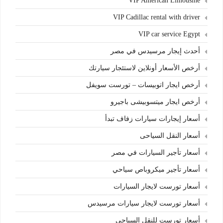
VIP American Limousine
VIP Cadillac rental with driver
VIP car service Egypt
أحدث إيجار مرسيدس في مصر
أرخص الأسعار أونلاين لاستئجار سيارتك
أرخص ايجار اتوبيسات – تورست سويفل
أرخص ايجار ميتسوبيشى باجيرو
أسعار إيجارات سيارات زفاف تبدأ
أسعار النقل السياحى
أسعار تأجير السيارات في مصر
أسعار تأجير ميكروباص سياحي
أسعار تورست لايجار السيارات
أسعار تورست لايجار سيارات مرسيدس
أسعار تورست للنقل السياحى