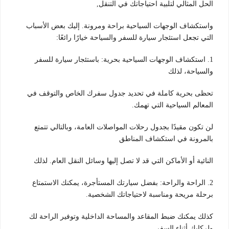
الحل المثالي لتلبية احتياجاتك في التنقل,
واستكشاف الوجهات السياحية براحة ومرونة. إليك بعض الأسباب
التي تجعل استئجار سيارة للسفر والسياحة خيارًا رائعًا:
1. استكشاف الوجهات السياحية بحرية: باستئجار سيارة للسفر
والسياحة، لذلك
تحظى بحرية كاملة في تحديد جدول سفرك الخاص والتوقف في
المعالم السياحية التي تهمك.
لن تكون مقيدًا بجدول رحلات المواصلات العامة، وبالتالي تتمتع
بالمرونة في استكشاف المناطق
النائية أو الأماكن التي قد لا تصل إليها وسائل النقل العام. لذلك
2. الراحة والراحة: بفضل سيارتك المستأجرة، يمكنك الاستمتاع
برحلة مريحة ومناسبة لاحتياجاتك الشخصية.
كذلك يمكنك ضبط المقاعد والمساحة الداخلية وتوفير الراحة لك
ولركابك أثناء السفر.