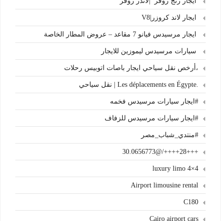
ايجار رنج روڤر |لاندر روڤر
ايجار لاند كروزر|V8
ايجار مرسيدس فيانو 7 مقاعد – عروض المطار الخاصة
سيارات مرسيدس ليموزين للايجار
،أرخص نقل سياحي ايجار باصات اتوبيس رحلات
.Les déplacements en Égypte | نقل سياحي
#ايجار سيارات مرسيدس فخمه
#ايجار سيارات مرسيدس للزفاف
#منتدي_شباب_مصر
+++28++++/@30.0656773
4×4 luxury limo
Airport limousine rental
C180
Cairo airport cars