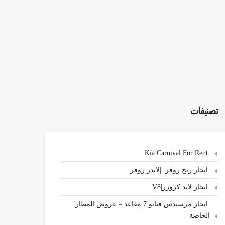
تصنيفات
Kia Carnival For Rent
ايجار رنج روڤر |لاندر روڤر
ايجار لاند كروزر|V8
ايجار مرسيدس فيانو 7 مقاعد – عروض المطار
الخاصة