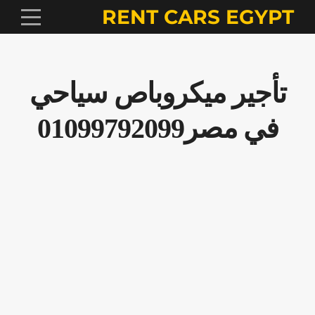
RENT CARS EGYPT
تأجير ميكروباص سياحي
في مصر01099792099