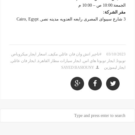
الجمعة:10:00 ص – 10:00 م
مقر الشركة:
3 شارع سيبواى المصرى رابعه العدويه مدينه نصر, Cairo, Egypt
03/10/2023
#تاجير اتش وان فان عائلي مكيف
,
اسعار ايجار ميكروباص
تويوتا
,
ايجار تويوتا هاي اس
,
ايجار سيارات مطار القاهرة
,
ايجار فان عائلي
,
ايجار ليموزين
SAYED BASIOUNY