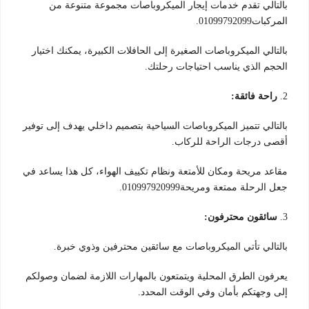
بالتالي تقدم خدمات إيجار الميكروباصات مجموعة متنوعة من
المركبات01099792099.
بالتالي الميكروباصات الصغيرة إلى الحافلات الكبيرة، يمكنك اختيار
الحجم الذي يناسب احتياجات رحلتك.
2.
راحة فائقة:
بالتالي تتميز الميكروباصات السياحية بتصميم داخلي يهدف إلى توفير
أقصى درجات الراحة للركاب.
مقاعد مريحة ومكان للأمتعة ونظام تكييف الهواء، كل هذا يساعد في
جعل الرحلة ممتعة ومريحة010997920999.
3.
سائقون محترفون:
بالتالي تأتي الميكروباصات مع سائقين محترفين وذوي خبرة.
يعرفون الطرق المحلية ويتمتعون بالمهارات اللازمة لضمان وصولكم
إلى وجهتكم بأمان وفي الوقت المحدد.