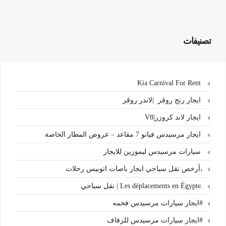
تصنيفات
Kia Carnival For Rent
ايجار رنج روڤر |لاندر روڤر
ايجار لاند كروزر|V8
ايجار مرسيدس فيانو 7 مقاعد – عروض المطار الخاصة
سيارات مرسيدس ليموزين للايجار
،أرخص نقل سياحي ايجار باصات اتوبيس رحلات
.Les déplacements en Égypte | نقل سياحي
#ايجار سيارات مرسيدس فخمه
#ايجار سيارات مرسيدس للزفاف